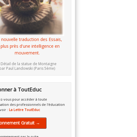
 nouvelle traduction des Essais,
 plus près d'une intelligence en
mouvement.
 Détail de la statue de Montaigne
par Paul Landowski (Paris 5ème)
onner à ToutEduc
z-vous pour accéder à toute
mation des professionnels de l'éducation
voir :
La Lettre ToutEduc
onnement Gratuit →
engagement par la suite.