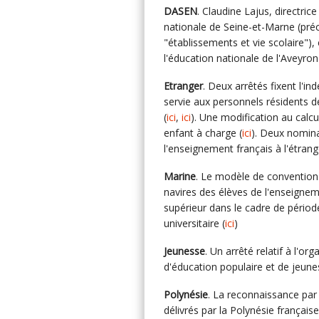
DASEN
. Claudine Lajus, directri
nationale de Seine-et-Marne (pré
"établissements et vie scolaire")
l'éducation nationale de l'Aveyro
Etranger
. Deux arrêtés fixent l'in
servie aux personnels résidents d
(
ici
,
ici
). Une modification au calcu
enfant à charge (
ici
). Deux nomina
l'enseignement français à l'étrang
Marine
. Le modèle de convention
navires des élèves de l'enseigne
supérieur dans le cadre de périod
universitaire (
ici
)
Jeunesse
. Un arrêté relatif à l'o
d'éducation populaire et de jeune
Polynésie
. La reconnaissance par l
délivrés par la Polynésie française