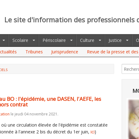
Le site d'information des professionnels 
Scolaire
Périscolaire
Culture
Justice
O
ctualités
Tribunes
Jurisprudence
Revue de la presse et des 
CIELS
L'ÉPIDÉMIE, UNE DASEN, L'AEFE, LES CANDIDATS AU BAC DU PRIVÉ
MO
au BO : l'épidémie, une DASEN, l'AEFE, les
hors contrat
tation
le jeudi 04 novembre 2021.
 où une circulation élevée de l'épidémie est constatée
ntionnée à l'annexe 2 bis du décret du 1er juin,
ici
)