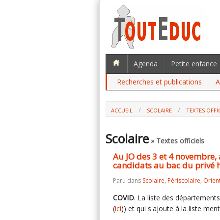
Agenda
Petite enfance
Recherches et publications
A
ACCUEIL
SCOLAIRE
TEXTES OFFI
AU JO DES 3 ET 4 NOVEMBRE, AU BO : 
HORS CONTRAT
Scolaire
» Textes officiels
Au JO des 3 et 4 novembre, 
candidats au bac du privé 
Paru dans
Scolaire
,
Périscolaire
,
Orien
COVID
. La liste des départements
(
ici
)) et qui s'ajoute à la liste me