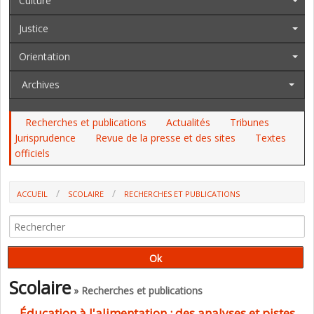
Culture
Justice
Orientation
Archives
Recherches et publications
Actualités
Tribunes
Jurisprudence
Revue de la presse et des sites
Textes
officiels
ACCUEIL
SCOLAIRE
RECHERCHES ET PUBLICATIONS
ÉDUCATION À L'ALIMENTATION : DES ANALYSES ET PISTES
D'AMÉLIORATION DANS UN RAPPORT DE FRANCE STRATÉGIE ET UN
DOSSIER DES CAHIERS PÉDAGOGIQUES
Scolaire
» Recherches et publications
Éducation à l'alimentation : des analyses et pistes