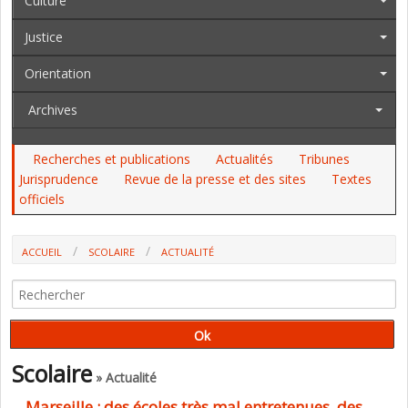
Culture
Justice
Orientation
Archives
Recherches et publications
Actualités
Tribunes
Jurisprudence
Revue de la presse et des sites
Textes
officiels
ACCUEIL
SCOLAIRE
ACTUALITÉ
MARSEILLE : DES ÉCOLES TRÈS MAL ENTRETENUES, DES PERSONNELS
MAL GÉRÉS, DES DDEN DÉFAILLANTS (RAPPORT DE LA FÉDÉRATION DES
DDEN)
Scolaire
» Actualité
Marseille : des écoles très mal entretenues, des