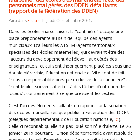
personnels mal gérés, des DDEN défaillants
(rapport de la fédération des DDEN)
Paru dans
Scolaire
le jeudi 02 septembre 2021.
Dans les écoles marseillaises, la "cantinière" occupe une
place prépondérante au sein de l’équipe des agents
municipaux. D'ailleurs les ATSEM (agents territoriaux
spécialisés des écoles maternelles) qui devraient être des
"acteurs du développement de l’élève", aux côtés des
enseignant.e.s, et qui sont théoriquement placé.e.s sous une
double hiérarchie, Education nationale et Ville sont de fait
"sous la responsabilité presque exclusive de la cantinière" et
"sont le plus souvent affectés à des tâches d’entretien des
locaux", contrairement à ce que prévoient les textes.
C'est l'un des éléments saillants du rapport sur la situation
des écoles marseillaises que publie la Fédération des DDEN
(délégués départementaux de l'Education nationale,
ici
).
Celle-ci reconnaît qu'elle n'a pas joué son rôle d'alerte. Le 26
janvier 2019 pourtant, l'Union départementale avait résolu de
mener ce travail d'enquête, mais "par la suite, le projet fut