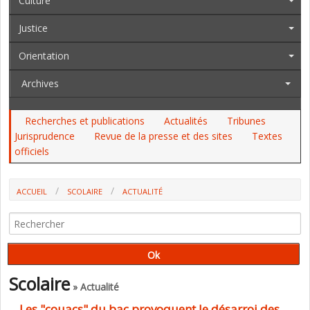
Culture
Justice
Orientation
Archives
Recherches et publications
Actualités
Tribunes
Jurisprudence
Revue de la presse et des sites
Textes
officiels
ACCUEIL
SCOLAIRE
ACTUALITÉ
LES "COUACS" DU BAC PROVOQUENT LE DÉSARROI DES PERSONNELS
DE DIRECTION (SGEN-CFDT)
Scolaire
» Actualité
Les "couacs" du bac provoquent le désarroi des