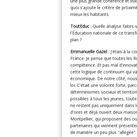
une plus grande cohérence et lisib
quoi s'ajoute le critère de proxim
mieux les habitants.
ToutEduc :
Quelle analyse faites-
l'Éducation nationale de ce trans
plan ?
Emmanuelle Gazel :
J'étais à la 
France. Je pense que toutes les R
compétence. Et pas mal d'innovati
cette logique de continuum qui v
économique. De notre côté, nous 
loi. C'était une volonté forte, parc
déterminismes sociaux et territor
possibles à tous les jeunes, toute
ne restent pas uniquement dans 
d'ores et déjà ouvert deux maisons
Montpellier, qui proposent des out
partenaires qui viennent présenter
de manière un peu plus "allégée" 