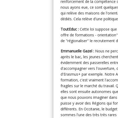
renforcement de la compétence o
nous ayons eue, ce sont quelques 
qui relève des maisons de l'orient
dédiés. Cela relève d'une politiq
ToutEduc :
Cette loi suppose que 
offre de formations - orientation" 
de "régionaliser" le recrutement 
Emmanuelle Gazel :
Nous ne perc
après le bac, les jeunes cherchen
évidemment des passerelles entre
d'accompagner vers l'ouverture, 
d'Erasmus+ par exemple. Notre A
formation, c'est vraiment l'acco
fragiles sur le marché du travail.
elles sont ensuite autonomes quel q
que nous pouvons imaginer dans la
puisse y avoir des Régions qui fo
différents. En Occitanie, le budge
sommes l'une des très très rares R