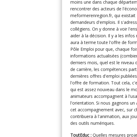
moins une dans chaque départemen
rencontrer des acteurs de l'écono
meformerenregion.fr, qui existai
demandeurs d'emplois. Il s'adresse
collégiens. On y donne à voir l'e
aider à la décision. Il y a les inf
aura à terme toute l'offre de for
Pôle Emploi pour que, chaque fois
informations actualisées (combien
derniers mois, quel est le niveau
de carrière, les compétences part
dernières offres d'emploi publiées..
l'offre de formation. Tout cela, c'
qui est assez nouveau dans le mond
animateurs accompagnent à l'usag
l'orientation. Si nous gagnons u
cet accompagnement avec, sur cha
contribuera à l'animation, aux jou
des outils numériques.
ToutEduc :
Quelles mesures projet