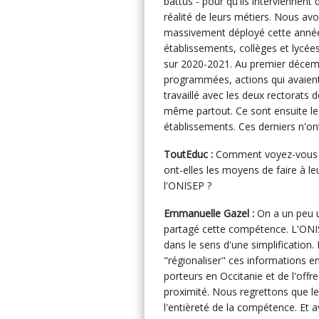
battus - pour qu'ils interviennent
réalité de leurs métiers. Nous avo
massivement déployé cette année
établissements, collèges et lycée
sur 2020-2021. Au premier décem
programmées, actions qui avaient
travaillé avec les deux rectorats 
même partout. Ce sont ensuite les
établissements. Ces derniers n'ont
ToutEduc :
Comment voyez-vous l'a
ont-elles les moyens de faire à le
l'ONISEP ?
Emmanuelle Gazel :
On a un peu u
partagé cette compétence. L'ONISE
dans le sens d'une simplification
"régionaliser" ces informations en
porteurs en Occitanie et de l'offr
proximité. Nous regrettons que le
l'entièreté de la compétence. Et 