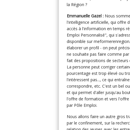
la Région ?
Emmanuelle Gazel :
Nous sommes e
l'intelligence artificielle, qui of
accès à l'information en temps ré
Emploi Personnalisé", qui s'adres
disponible sur meformerenregion.
élaborer un profil - on peut préci
ne souhaite pas faire comme par ex
fait des propositions de secteurs 
La personne peut corriger certain
pourcentage est trop élevé ou tro
l'intéressent pas..., ce qui entraî
correspondre, etc. C'est un bel out
et qui permet d'aller jusqu'au bou
l'offre de formation et vers l'offr
par Pôle Emploi.
Nous allons faire un autre gros t
par le confinement, sur la recher
relation des jeunes avec les entre