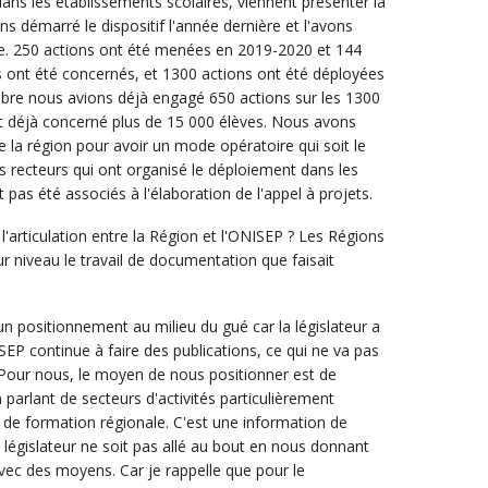
 dans les établissements scolaires, viennent présenter la
ns démarré le dispositif l'année dernière et l'avons
. 250 actions ont été menées en 2019-2020 et 144
s ont été concernés, et 1300 actions ont été déployées
bre nous avions déjà engagé 650 actions sur les 1300
 déjà concerné plus de 15 000 élèves. Nous avons
de la région pour avoir un mode opératoire qui soit le
 recteurs qui ont organisé le déploiement dans les
 pas été associés à l'élaboration de l'appel à projets.
rticulation entre la Région et l'ONISEP ? Les Régions
ur niveau le travail de documentation que faisait
n positionnement au milieu du gué car la législateur a
P continue à faire des publications, ce qui ne va pas
. Pour nous, le moyen de nous positionner est de
 parlant de secteurs d'activités particulièrement
e de formation régionale. C'est une information de
 législateur ne soit pas allé au bout en nous donnant
avec des moyens. Car je rappelle que pour le