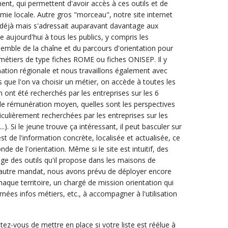
t, qui permettent d'avoir accès à ces outils et de
mie locale. Autre gros "morceau", notre site internet
t déjà mais s'adressait auparavant davantage aux
 aujourd'hui à tous les publics, y compris les
nsemble de la chaîne et du parcours d'orientation pour
os métiers de type fiches ROME ou fiches ONISEP. Il y
mation régionale et nous travaillons également avec
 que l'on va choisir un métier, on accède à toutes les
 ont été recherchés par les entreprises sur les 6
 de rémunération moyen, quelles sont les perspectives
iculièrement recherchées par les entreprises sur les
.). Si le jeune trouve ça intéressant, il peut basculer sur
est de l'information concrète, localisée et actualisée, ce
e de l'orientation. Même si le site est intuitif, des
e des outils qu'il propose dans les maisons de
n autre mandat, nous avons prévu de déployer encore
que territoire, un chargé de mission orientation qui
rnées infos métiers, etc., à accompagner à l'utilisation
ez-vous de mettre en place si votre liste est réélue à