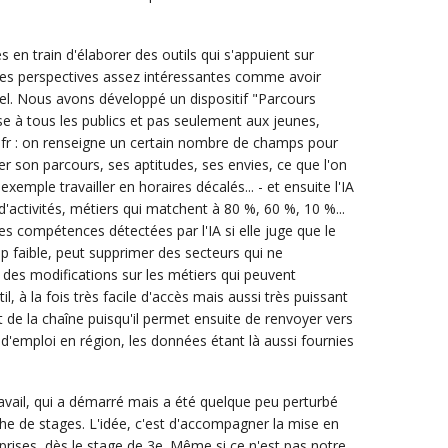
n train d'élaborer des outils qui s'appuient sur
fre des perspectives assez intéressantes comme avoir
el. Nous avons développé un dispositif "Parcours
se à tous les publics et pas seulement aux jeunes,
fr : on renseigne un certain nombre de champs pour
ser son parcours, ses aptitudes, ses envies, ce que l'on
emple travailler en horaires décalés... - et ensuite l'IA
d'activités, métiers qui matchent à 80 %, 60 %, 10 %...
es compétences détectées par l'IA si elle juge que le
p faible, peut supprimer des secteurs qui ne
ne des modifications sur les métiers qui peuvent
il, à la fois très facile d'accès mais aussi très puissant
t de la chaîne puisqu'il permet ensuite de renvoyer vers
e d'emploi en région, les données étant là aussi fournies
ravail, qui a démarré mais a été quelque peu perturbé
che de stages. L'idée, c'est d'accompagner la mise en
prises, dès le stage de 3e. Même si ce n'est pas notre