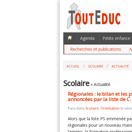
Agenda
Petite enfance
Recherches et publications
A
ACCUEIL
SCOLAIRE
ACTUALITÉ
RÉGIONALES : LE BILAN ET LES PERSP
C. DELGA (OCCITANIE)
Scolaire
» Actualité
Régionales : le bilan et les
annoncées par la liste de C.
Paru dans
Scolaire
,
Orientation
le vend
Alors que la liste PS emmenée pa
régionales pour un nouveau mand
l'emploi, la formation professionn