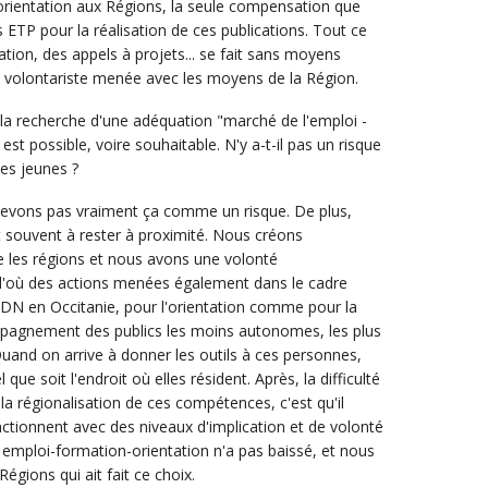
rientation aux Régions, la seule compensation que
ETP pour la réalisation de ces publications. Tout ce
ation, des appels à projets... se fait sans moyens
ue volontariste menée avec les moyens de la Région.
la recherche d'une adéquation "marché de l'emploi -
est possible, voire souhaitable. N'y a-t-il pas un risque
des jeunes ?
evons pas vraiment ça comme un risque. De plus,
t souvent à rester à proximité. Nous créons
 les régions et nous avons une volonté
d'où des actions menées également dans le cadre
DN en Occitanie, pour l'orientation comme pour la
mpagnement des publics les moins autonomes, les plus
 Quand on arrive à donner les outils à ces personnes,
ue soit l'endroit où elles résident. Après, la difficulté
 régionalisation de ces compétences, c'est qu'il
nctionnent avec des niveaux d'implication et de volonté
t emploi-formation-orientation n'a pas baissé, et nous
égions qui ait fait ce choix.