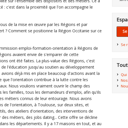
ilité sur l'ensemble des dispositifs et des métiers. Ce à
ité : c'est dans la proximité que l'on accompagne le
Espa
vous de la mise en œuvre par les Régions et par
fert ? Comment se positionne la Région Occitanie sur ce
Se
Se 
commission emploi-formation-orientation à Régions de
égions avaient envie de s'emparer de cette
ons ont été faites. La plus-value des Régions, c'est
Tout
a de l'éducation jusqu'au soutien au développement
avions déjà mis en place beaucoup d'actions avant la
Qui
e que l'orientation contribue à la lutte contre les
Nos
iaux. Nous voulions vraiment ouvrir le champ des
Nou
s les familles, tous les demandeurs d'emploi, afin qu'ils
les métiers connus de leur entourage. Nous avons
 de l'orientation, à Toulouse, sur deux sites, et
ils, des ateliers d'orientation, des interventions de
 des métiers, des jobs dating... Cette offre se décline
dans les départements. Il y a 17 maisons en tout, et au