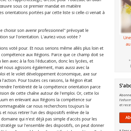
 œuvre sous ce premier mandat en matière
es orientations portées par cette liste si celle-ci venait à
de choisir son avenir professionnel" prévoyait le
tion sur l'orientation. L'auriez-vous votée ?
Une
au
ions voté pour. Et nous serions même allés plus loin et
te compétence aux Régions. Parce que ce champ doit se
lien avec à la fois l'éducation, donc les lycées, et
*
uel nous agissons également, mais aussi avec la
oi et le volet développement économique, axe sur
l'action. Pour toutes ces raisons, la Région était
S'ab
endre l'entièreté de la compétence orientation parce
ision de cette chaîne autour de l'emploi. Or, cette loi
Abonne
nuum en enlevant aux Régions la compétence sur
l'infor
et rece
 dommageable car nous recherchons toujours la
et nous retirer l'un des dispositifs enlève de la
Ab
un domaine qui n'est déjà pas simple d'accès pour les
tratège sur l'ensemble des dispositifs, on peut donner
* Sans 