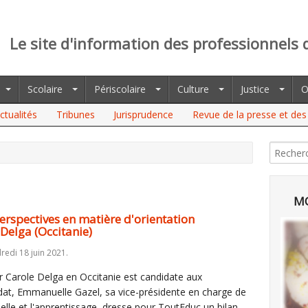
Le site d'information des professionnels 
Scolaire
Périscolaire
Culture
Justice
O
ctualités
Tribunes
Jurisprudence
Revue de la presse et des 
ECTIVES EN MATIÈRE D'ORIENTATION ANNONCÉES PAR LA LISTE DE
MO
 perspectives en matière d'orientation
 Delga (Occitanie)
redi 18 juin 2021.
r Carole Delga en Occitanie est candidate aux
at, Emmanuelle Gazel, sa vice-présidente en charge de
elle et l'apprentissage, dresse pour ToutEduc un bilan