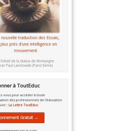
 nouvelle traduction des Essais,
 plus près d'une intelligence en
mouvement.
 Détail de la statue de Montaigne
par Paul Landowski (Paris 5ème)
onner à ToutEduc
z-vous pour accéder à toute
mation des professionnels de l'éducation
voir :
La Lettre ToutEduc
onnement Gratuit →
engagement par la suite.