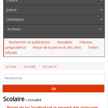
Culture
Justice
Orientation
Archives
Recherches et publications
Actualités
Tribunes
Jurisprudence
Revue de la presse et des sites
Textes
officiels
ACCUEIL
SCOLAIRE
ACTUALITÉ
PROJET DE LOI "CONFORTANT LE RESPECT DES PRINCIPES DE LA
RÉPUBLIQUE" : LES DISPOSITIONS QUI INTÉRESSENT L'ÉDUCATION
Scolaire
» Actualité
Projet de loi "confortant le respect des principes