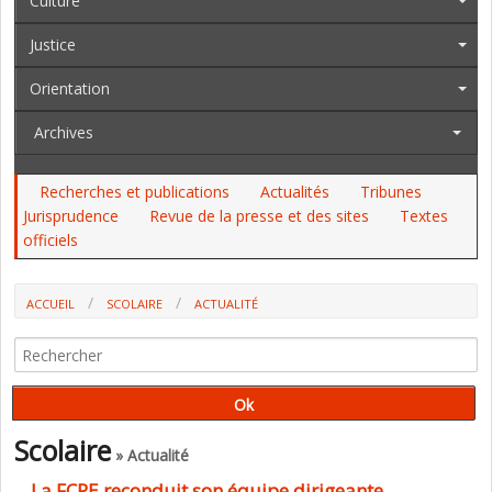
Culture
Justice
Orientation
Archives
Recherches et publications
Actualités
Tribunes
Jurisprudence
Revue de la presse et des sites
Textes
officiels
ACCUEIL
SCOLAIRE
ACTUALITÉ
LA FCPE RECONDUIT SON ÉQUIPE DIRIGEANTE
Scolaire
» Actualité
La FCPE reconduit son équipe dirigeante