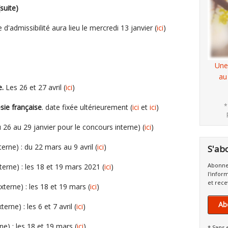
suite)
d'admissibilité aura lieu le mercredi 13 janvier (
ici
)
Une
au
e.
Les 26 et 27 avril (
ici
)
*
sie française
. date fixée ultérieurement (
ici
et
ici
)
 26 au 29 janvier pour le concours interne) (
ici
)
terne) : du 22 mars au 9 avril (
ici
)
S'ab
Abonne
terne) : les 18 et 19 mars 2021 (
ici
)
l'infor
et rece
xterne) : les 18 et 19 mars (
ici
)
Ab
erne) : les 6 et 7 avril (
ici
)
ne) : les 18 et 19 mars (
ici
)
* Sans 