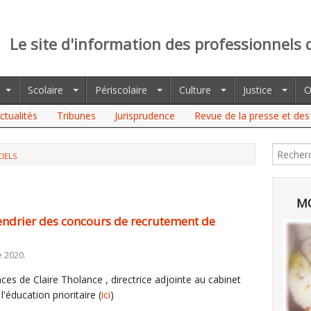
Le site d'information des professionnels 
Scolaire
Périscolaire
Culture
Justice
O
ctualités
Tribunes
Jurisprudence
Revue de la presse et des 
CIELS
ER DES CONCOURS DE RECRUTEMENT DE L'EDUCATION NATIONALE.
MO
lendrier des concours de recrutement de
e 2020.
es de Claire Tholance , directrice adjointe au cabinet
l'éducation prioritaire (
ici
)