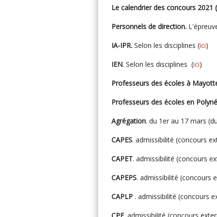
Le calendrier des concours 2021 (
Personnels de direction.
L'épreuve 
IA-IPR.
Selon les disciplines (
ici
)
IEN
. Selon les disciplines (
ici
)
Professeurs des écoles à Mayott
Professeurs des écoles en Polyné
Agrégation
. du 1er au 17 mars (du
CAPES
. admissibilité (concours ex
CAPET
. admissibilité (concours ex
CAPEPS
. admissibilité (concours e
CAPLP
. admissibilité (concours ext
CPE
. admissibilité (concours exter