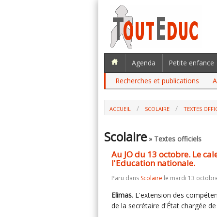
Agenda
Petite enfance
Recherches et publications
A
ACCUEIL
SCOLAIRE
TEXTES OFFI
AU JO DU 13 OCTOBRE. LE CALENDRI
Scolaire
» Textes officiels
Au JO du 13 octobre. Le ca
l'Education nationale.
Paru dans
Scolaire
le mardi 13 octobr
Elimas
. L'extension des compétenc
de la secrétaire d'État chargée de 