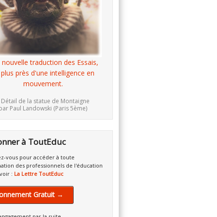
 nouvelle traduction des Essais,
 plus près d'une intelligence en
mouvement.
 Détail de la statue de Montaigne
par Paul Landowski (Paris 5ème)
onner à ToutEduc
z-vous pour accéder à toute
mation des professionnels de l'éducation
voir :
La Lettre ToutEduc
onnement Gratuit →
engagement par la suite.