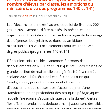
nombre d'élèves par classe, les ambitions du
ministère (au vu des programmes 140 et 141)
Paru dans
Scolaire
le lundi 12 octobre 2020.
Les "documents annexés" au projet de loi de finances 2021
(les "bleus") viennent d'être publiés. Ils présentent les
objectifs dont la réalisation permettra de juger du bon usage
des dépenses budgétaires et donc les ambitions
ministérielles. En voici des éléments pour les 1er et 2nd
degrés publics (programmes 140 et 141).
Dédoublements
. Le "bleu" annonce, à propos des
dédoublements en REP+ et en REP que "celui des classes de
grande section de maternelle sera généralisé à la rentrée
scolaire 2021. Il fait état de l'enquête de la DEPP qui
"souligne que, pour être pleinement efficace, le
dédoublement des classes doit s’accompagner d’une
transformation en profondeur des pratiques pédagogiques",
laquelle "ne pourra s’accomplir que dans la durée". Certes,
"les effets attendus (des dédoublement) autorisent des cibles
ambitieuses pour 2023", à savoir une réduction de 10 points