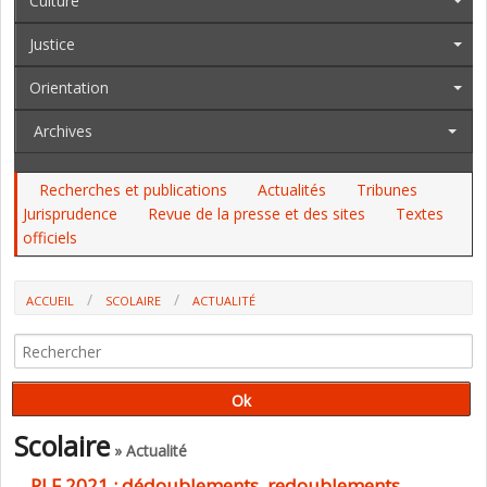
Culture
Justice
Orientation
Archives
Recherches et publications
Actualités
Tribunes
Jurisprudence
Revue de la presse et des sites
Textes
officiels
ACCUEIL
SCOLAIRE
ACTUALITÉ
PLF 2021 : DÉDOUBLEMENTS, REDOUBLEMENTS, NOMBRE D'ÉLÈVES
PAR CLASSE, LES AMBITIONS DU MINISTÈRE (AU VU DES PROGRAMMES
140 ET 141)
Scolaire
» Actualité
PLF 2021 : dédoublements, redoublements,