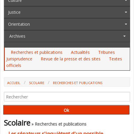
Culture
Justice
Orientation
Archives
Recherches et publications
Actualités
Tribunes
Jurisprudence
Revue de la presse et des sites
Textes
officiels
ACCUEIL
SCOLAIRE
RECHERCHES ET PUBLICATIONS
LES SÉNATEURS S'INQUIÈTENT D'UN POSSIBLE ESSOUFFLEMENT DES
FORMATIONS AU NUMÉRIQUE
Scolaire
» Recherches et publications
Les sénateurs s'inquiètent d'un possible