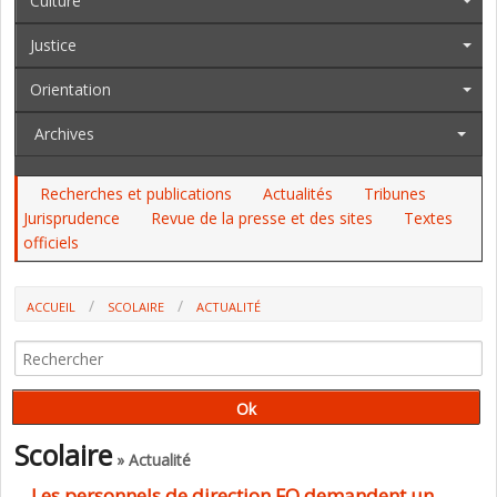
Culture
Justice
Orientation
Archives
Recherches et publications
Actualités
Tribunes
Jurisprudence
Revue de la presse et des sites
Textes
officiels
ACCUEIL
SCOLAIRE
ACTUALITÉ
LES PERSONNELS DE DIRECTION FO DEMANDENT UN MORATOIRE
Scolaire
» Actualité
Les personnels de direction FO demandent un