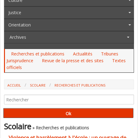
Culture
Justice
Orientation
Archives
Recherches et publications
Actualités
Tribunes
Jurisprudence
Revue de la presse et des sites
Textes
officiels
ACCUEIL
SCOLAIRE
RECHERCHES ET PUBLICATIONS
VIOLENCE ET HARCÈLEMENT À L'ÉCOLE : UN OUVRAGE DE L'UNESCO
DRESSE UN ÉTAT DES LIEUX DE CES PHÉNOMÈNES DANS LE MONDE ET
PROPOSE DES PISTES POUR LES PRÉVENIR ET LES COMBATTRE
Scolaire
» Recherches et publications
Violence et harcèlement à l'école : un ouvrage de