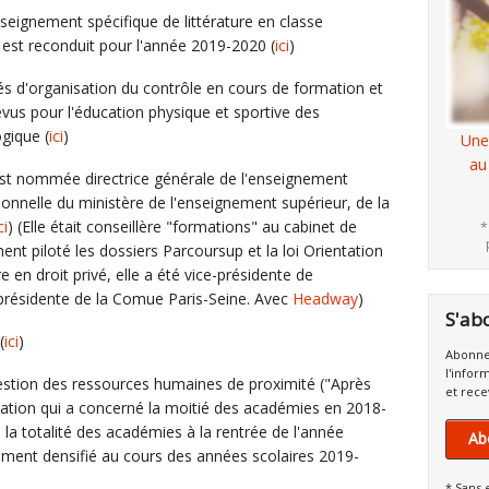
seignement spécifique de littérature en classe
 est reconduit pour l'année 2019-2020 (
ici
)
tés d'organisation du contrôle en cours de formation et
vus pour l'éducation physique et sportive des
gique (
ici
)
Une
au
st nommée directrice générale de l'enseignement
sionnelle du ministère de l'enseignement supérieur, de la
ci
) (Elle était conseillère "formations" au cabinet de
*
nt piloté les dossiers Parcoursup et la loi Orientation
e en droit privé, elle a été vice-présidente de
 présidente de la Comue Paris-Seine. Avec
Headway
)
S'ab
(
ici
)
Abonne
l'infor
a gestion des ressources humaines de proximité ("Après
et rece
tion qui a concerné la moitié des académies en 2018-
à la totalité des académies à la rentrée de l'année
Ab
ement densifié au cours des années scolaires 2019-
* Sans 