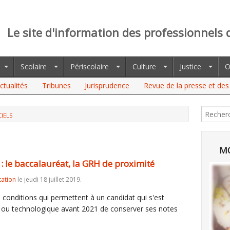
Le site d'information des professionnels 
Scolaire
Périscolaire
Culture
Justice
O
ctualités
Tribunes
Jurisprudence
Revue de la presse et des 
CIELS
ACCALAURÉAT, LA GRH DE PROXIMITÉ
MO
 : le baccalauréat, la GRH de proximité
tation
le jeudi 18 juillet 2019.
es conditions qui permettent à un candidat qui s'est
 ou technologique avant 2021 de conserver ses notes