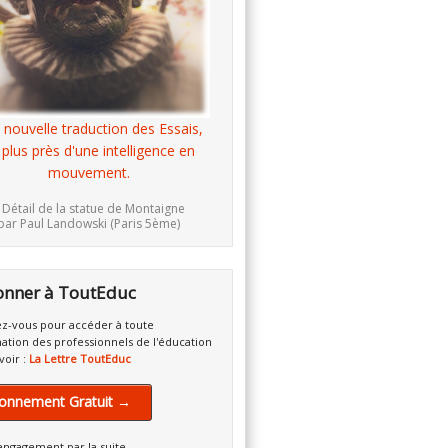
 nouvelle traduction des Essais,
 plus près d'une intelligence en
mouvement.
 Détail de la statue de Montaigne
par Paul Landowski (Paris 5ème)
onner à ToutEduc
z-vous pour accéder à toute
mation des professionnels de l'éducation
voir :
La Lettre ToutEduc
onnement Gratuit →
engagement par la suite.