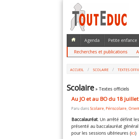
Agenda
Petite enfance
Recherches et publications
A
ACCUEIL
SCOLAIRE
TEXTES OFFI
AU JO ET AU BO DU 18 JUILLET : LE B
Scolaire
» Textes officiels
Au JO et au BO du 18 juillet
Paru dans
Scolaire
,
Périscolaire
,
Orien
Baccalauréat
. Un arrêté définit l
présenté au baccalauréat général
pour les sessions ultérieures (
ici
)