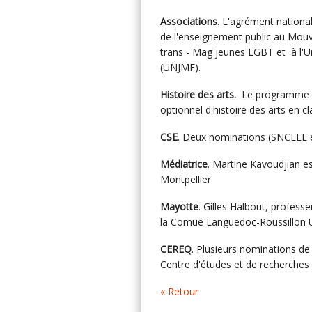
Associations
. L'agrément nationa
de l'enseignement public au Mouve
trans - Mag jeunes LGBT et à l'U
(UNJMF).
Histoire des arts.
Le programme li
optionnel d'histoire des arts en c
CSE
. Deux nominations (SNCEEL e
Médiatrice
. Martine Kavoudjian 
Montpellier
Mayotte
. Gilles Halbout, profess
la Comue Languedoc-Roussillon U
CEREQ
. Plusieurs nominations de 
Centre d'études et de recherches s
« Retour