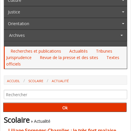
Culture
Justice
Orientation
Archives
Recherches et publications
Actualités
Tribunes
Jurisprudence
Revue de la presse et des sites
Textes
officiels
ACCUEIL
SCOLAIRE
ACTUALITÉ
LILIANE SPRENGER-CHAROLLES : LE TRÈS FORT MALAISE DES
ENSEIGNANTS (INTERVIEW EXCLUSIVE)
Scolaire
» Actualité
Liliane Sprenger-Charolles : le très fort malaise