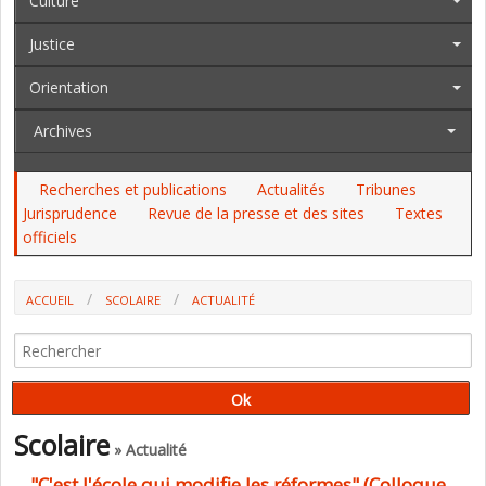
Culture
Justice
Orientation
Archives
Recherches et publications
Actualités
Tribunes
Jurisprudence
Revue de la presse et des sites
Textes
officiels
ACCUEIL
SCOLAIRE
ACTUALITÉ
"C'EST L'ÉCOLE QUI MODIFIE LES RÉFORMES" (COLLOQUE
"CONDITIONS DE RÉUSSITE DES RÉFORMES EN ÉDUCATION")
Scolaire
» Actualité
"C'est l'école qui modifie les réformes" (Colloque