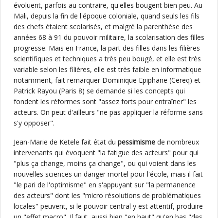
évoluent, parfois au contraire, qu'elles bougent bien peu. Au
Mali, depuis la fin de l'époque coloniale, quand seuls les fils
des chefs étaient scolarisés, et malgré la parenthèse des
années 68 à 91 du pouvoir militaire, la scolarisation des filles
progresse. Mais en France, la part des filles dans les filières
scientifiques et techniques a très peu bougé, et elle est très
variable selon les filières, elle est très faible en informatique
notamment, fait remarquer Dominique Epiphane (Cereq) et
Patrick Rayou (Paris 8) se demande si les concepts qui
fondent les réformes sont "assez forts pour entraîner" les
acteurs. On peut d'ailleurs "ne pas appliquer la réforme sans
s'y opposer".
Jean-Marie de Ketele fait état du
pessimisme
de nombreux
intervenants qui évoquent "la fatigue des acteurs" pour qui
"plus ça change, moins ça change", ou qui voient dans les
nouvelles sciences un danger mortel pour l'école, mais il fait
"le pari de l'optimisme" en s'appuyant sur "la permanence
des acteurs" dont les "micro résolutions de problématiques
locales" peuvent, si le pouvoir central y est attentif, produire
un "effet macro". Il faut, aussi bien "en haut" qu'en bas "des