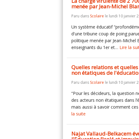
La charge virulente de 2 70
menée par Jean-Michel Bla
Paru dans
Scolaire
le lundi 10 janvier 
Un système éducatif “profondémen
d'une tribune coup de poing paru
politique menée par Jean-Michel 
enseignants du 1er et…
Lire la sui
Quelles relations et quelle
non étatiques de l'éducati
Paru dans
Scolaire
le lundi 10 janvier 
“Pour les décideurs, la question n
des acteurs non étatiques dans l
mais aussi à savoir comment ces a
la suite
Najat Vallaud-Belkacem évo