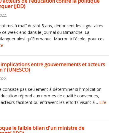
0 acteurs de l'éducation contre la politique
nquer (JDD)
2022.
t mis à mal“ durant 5 ans, dénoncent les signataires
e ce week-end dans le Journal du Dimanche. La
Blanquer ainsi qu'Emmanuel Macron à l'école, pour ces
te
s implications entre gouvernements et acteurs
on ? (UNESCO)
2022.
e consiste pas seulement à déterminer si l’implication
’éducation répond aux normes de qualité convenues,
cteurs facilitent ou entravent les efforts visant à…
Lire
que le faible bilan d'un ministre de