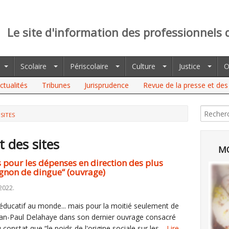
Le site d'information des professionnels 
Scolaire
Périscolaire
Culture
Justice
O
ctualités
Tribunes
Jurisprudence
Revue de la presse et des 
 SITES
t des sites
MO
s pour les dépenses en direction des plus
gnon de dingue“ (ouvrage)
2022.
éducatif au monde... mais pour la moitié seulement de
Jean-Paul Delahaye dans son dernier ouvrage consacré
u constat que “le poids de l'origine sociale sur les…
Lire