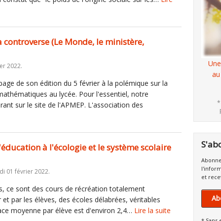
a controverse (Le Monde, le ministère,
Une
er 2022.
au
ge de son édition du 5 février à la polémique sur la
mathématiques au lycée. Pour l'essentiel, notre
*
rant sur le site de l'APMEP. L'association des
S'ab
l'éducation à l'écologie et le système scolaire
Abonne
l'infor
i 01 février 2022.
et rece
es, ce sont des cours de récréation totalement
Ab
t par les élèves, des écoles délabrées, véritables
rface moyenne par élève est d'environ 2,4…
Lire la suite
* Sans 