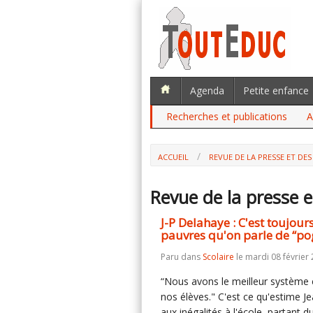
Agenda
Petite enfance
Recherches et publications
A
ACCUEIL
REVUE DE LA PRESSE ET DES
Revue de la presse e
J-P Delahaye : C'est toujour
pauvres qu'on parle de “po
Paru dans
Scolaire
le mardi 08 février 
“Nous avons le meilleur système 
nos élèves." C'est ce qu'estime 
aux inégalités à l'école, partant d