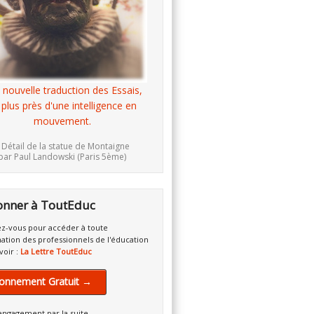
 nouvelle traduction des Essais,
 plus près d'une intelligence en
mouvement.
 Détail de la statue de Montaigne
par Paul Landowski (Paris 5ème)
onner à ToutEduc
z-vous pour accéder à toute
mation des professionnels de l'éducation
voir :
La Lettre ToutEduc
onnement Gratuit →
engagement par la suite.