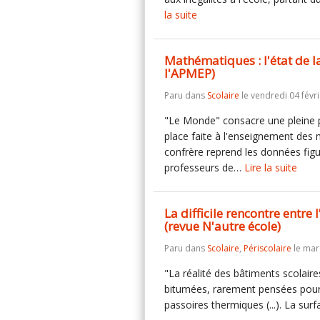
la suite
Mathématiques : l'état de l
l'APMEP)
Paru dans
Scolaire
le vendredi 04 févri
"Le Monde" consacre une pleine pa
place faite à l'enseignement des 
confrère reprend les données figu
professeurs de…
Lire la suite
La difficile rencontre entre 
(revue N'autre école)
Paru dans
Scolaire
,
Périscolaire
le mard
"La réalité des bâtiments scolair
bitumées, rarement pensées pour e
passoires thermiques (...). La su