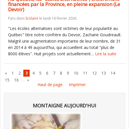
financées par la Province, en pleine expansion (Le
Devoir)
Paru dans
Scolaire
le lundi 16 février 2026.
"Les écoles alternatives sont victimes de leur popularité au
Québec" titre notre confrère du Devoir, Zacharie Goudreault.
Malgré une augmentation importante de leur nombre, de 31
en 2014 à 49 aujourd'hui, qui accueillent au total "plus de
8000 élèves". Huit projets sont actuellement…
Lire la suite
«
1
2
3
4
5
6
7
8
9
10
11
12
13
14
…
15
16
»
Haut de page
Imprimer
MONTAIGNE AUJOURD'HUI