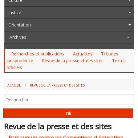
Culture
Justice
Orientation
Archives
Recherches et publications
Actualités
Tribunes
Jurisprudence
Revue de la presse et des sites
Textes
officiels
ACCUEIL
REVUE DE LA PRESSE ET DES SITES
Revue de la presse et des sites
Parcoursup contre les Conventions d'éducation