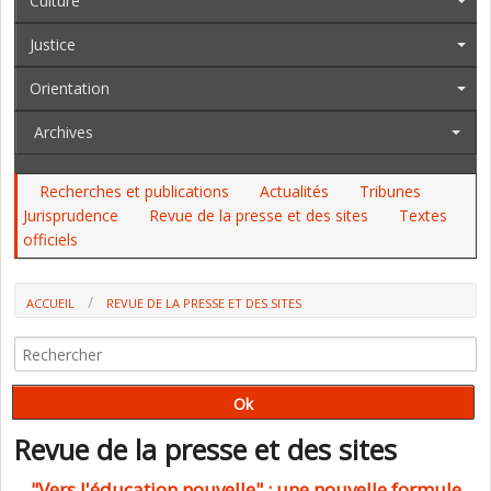
Culture
Justice
Orientation
Archives
Recherches et publications
Actualités
Tribunes
Jurisprudence
Revue de la presse et des sites
Textes
officiels
ACCUEIL
REVUE DE LA PRESSE ET DES SITES
Revue de la presse et des sites
"Vers l'éducation nouvelle" : une nouvelle formule