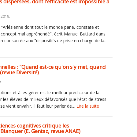
es dispersées, dont l'efficacité est impossible à
 2019.
' "Arlésienne dont tout le monde parle, constate et
un concept mal appréhendé", écrit Manuel Buttard dans
on consacrée aux "dispositifs de prise en charge de la…
elles : "Quand est-ce qu'on s'y met, quand
(revue Diversité)
.
ions et à les gérer est le meilleur prédicteur de la
 les élèves de milieux défavorisés que l'état de stress
se vient envahir. Il faut leur parler de…
Lire la suite
iences cognitives critique les
Blanquer (E. Gentaz, revue ANAE)