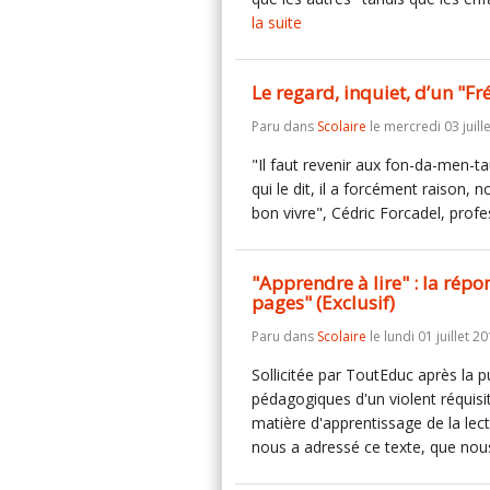
la suite
Le regard, inquiet, d’un "Fr
Paru dans
Scolaire
le mercredi 03 juill
"Il faut revenir aux fon-da-men-ta
qui le dit, il a forcément raison, 
bon vivre", Cédric Forcadel, prof
"Apprendre à lire" : la rép
pages" (Exclusif)
Paru dans
Scolaire
le lundi 01 juillet 20
Sollicitée par ToutEduc après la 
pédagogiques d'un violent réquisi
matière d'apprentissage de la le
nous a adressé ce texte, que nou