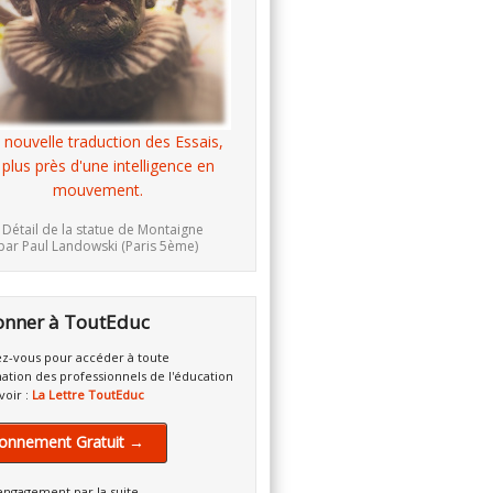
 nouvelle traduction des Essais,
 plus près d'une intelligence en
mouvement.
 Détail de la statue de Montaigne
par Paul Landowski (Paris 5ème)
onner à ToutEduc
z-vous pour accéder à toute
mation des professionnels de l'éducation
voir :
La Lettre ToutEduc
onnement Gratuit →
engagement par la suite.