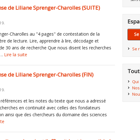
onse de Liliane Sprenger-Charolles (SUITE)
Espa
19.
ger-Charolles au "4 pages" de contestation de la
Se
re de lecture. Lire, apprendre à lire, décodage et
 de 30 ans de recherche Que nous disent les recherches
Se 
t,…
Lire la suite
Tout
nse de Liliane Sprenger-Charolles (FIN)
Qui
Nos
19.
Nou
s références et les notes du texte que nous a adressé
echerches en continuité avec celles des fondateurs
ion ainsi que des chercheurs du domaine des sciences
ite