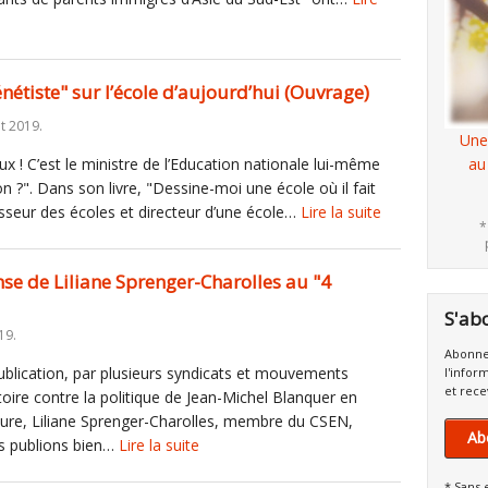
énétiste" sur l’école d’aujourd’hui (Ouvrage)
et 2019.
Une
ux ! C’est le ministre de l’Education nationale lui-même
au
non ?". Dans son livre, "Dessine-moi une école où il fait
esseur des écoles et directeur d’une école…
Lire la suite
*
onse de Liliane Sprenger-Charolles au "4
S'ab
19.
Abonne
publication, par plusieurs syndicats et mouvements
l'infor
et rece
toire contre la politique de Jean-Michel Blanquer en
cture, Liliane Sprenger-Charolles, membre du CSEN,
Ab
s publions bien…
Lire la suite
* Sans 