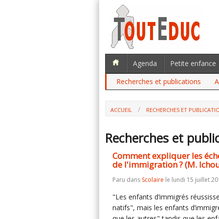
Agenda
Petite enfance
Recherches et publications
A
ACCUEIL
RECHERCHES ET PUBLICATI
Recherches et publi
Comment expliquer les échec
de l'immigration ? (M. Icho
Paru dans
Scolaire
le lundi 15 juillet 20
"Les enfants d’immigrés réussiss
natifs", mais les enfants d’immig
que les autres" tandis que les en