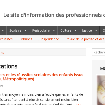
Le site d'information des professionnels 
Scolaire
Périscolaire
Culture
Justice
O
ctualités
Tribunes
Jurisprudence
Revue de la presse et des 
ONS
cations
MO
s et les réussites scolaires des enfants issus
u, Métropolitiques)
19.
ent en moyenne moins bien à l’école que les enfants de
rés turcs "tendent à réussir sensiblement moins bien
fants de parents immigrés d’Asie du Sud-Est "ont…
Lire