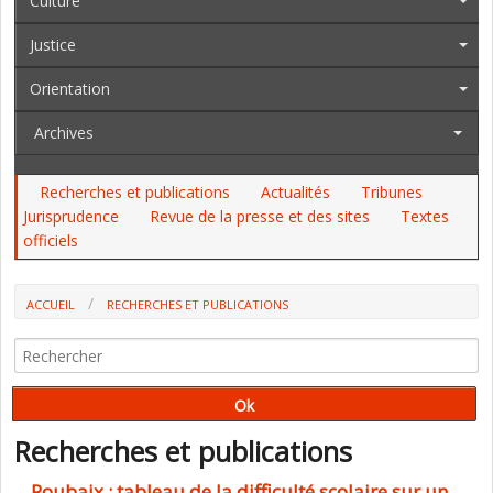
Culture
Justice
Orientation
Archives
Recherches et publications
Actualités
Tribunes
Jurisprudence
Revue de la presse et des sites
Textes
officiels
ACCUEIL
RECHERCHES ET PUBLICATIONS
Recherches et publications
Roubaix : tableau de la difficulté scolaire sur un