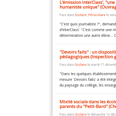
L’émission InterClass’, "un
humaniste unique" (Ouvrag
Paru dans
Scolaire
,
Périscolaire
le ven
"C’est quoi journaliste ?", deman
d’InterClass’. "C’est comme une m
détermination une autre élève… Ce
"Devoirs faits" : un disposit
pédagogiques (Inspection g
Paru dans
Scolaire
le mardi 17 décemb
"Dans les quelques établissements 
mesure 'Devoirs faits' a été intég
du paysage du collège, les enseig
Mixité sociale dans les éco
parents du "Petit-Bard" (C
Paru dans
Scolaire
le dimanche 15 dé