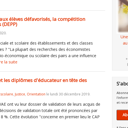
 aux élèves défavorisés, la compétition
s (DEPP)
2020.
Une
ciale et scolaire des établissements et des classes
au
lèves ? "La plupart des recherches des économistes
io-économique ou scolaire des pairs a une influence
*
re la suite
 et les diplômes d'éducateur en tête des
S'ab
Abonne
iscolaire
,
Justice
,
Orientation
le lundi 30 décembre 2019.
l'infor
et rece
AE ont vu leur dossier de validation de leurs acquis de
décisions de validation totale ont été prononcées par
Ab
e 8 %. Cette évolution "concerne en premier lieu le CAP
* Sans 