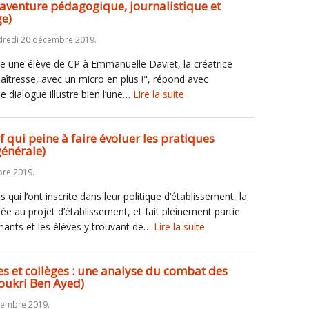
e aventure pédagogique, journalistique et
e)
dredi 20 décembre 2019.
de une élève de CP à Emmanuelle Daviet, la créatrice
aîtresse, avec un micro en plus !", répond avec
 dialogue illustre bien l’une…
Lire la suite
if qui peine à faire évoluer les pratiques
énérale)
re 2019.
qui l’ont inscrite dans leur politique d’établissement, la
rée au projet d’établissement, et fait pleinement partie
nants et les élèves y trouvant de…
Lire la suite
les et collèges : une analyse du combat des
houkri Ben Ayed)
cembre 2019.