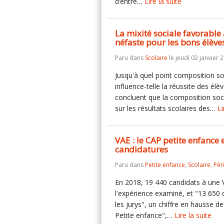
d’entre…
Lire la suite
La mixité sociale favorable
néfaste pour les bons élève
Paru dans
Scolaire
le jeudi 02 janvier 
Jusqu'à quel point composition so
influence-telle la réussite des é
concluent que la composition soc
sur les résultats scolaires des…
Li
VAE : le CAP petite enfance
candidatures
Paru dans
Petite enfance
,
Scolaire
,
Pér
En 2018, 19 440 candidats à une V
l'expérience examiné, et "13 650 
les jurys", un chiffre en hausse d
Petite enfance",…
Lire la suite