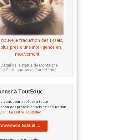
 nouvelle traduction des Essais,
 plus près d'une intelligence en
mouvement.
 Détail de la statue de Montaigne
par Paul Landowski (Paris 5ème)
onner à ToutEduc
z-vous pour accéder à toute
mation des professionnels de l'éducation
voir :
La Lettre ToutEduc
onnement Gratuit →
engagement par la suite.