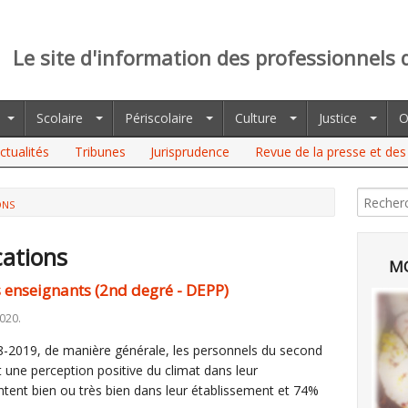
Le site d'information des professionnels 
Scolaire
Périscolaire
Culture
Justice
O
ctualités
Tribunes
Jurisprudence
Revue de la presse et des 
ONS
cations
MO
es enseignants (2nd degré - DEPP)
2020.
18-2019, de manière générale, les personnels du second
t une perception positive du climat dans leur
tent bien ou très bien dans leur établissement et 74%