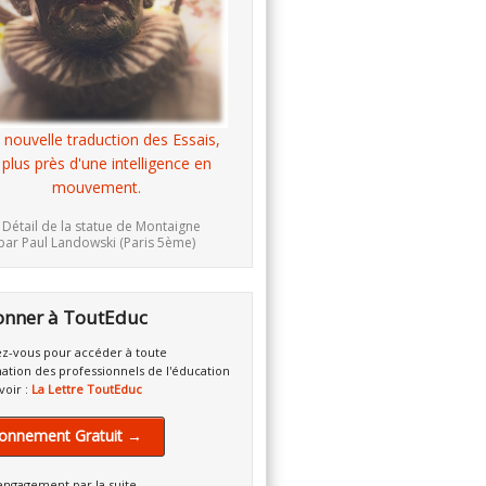
 nouvelle traduction des Essais,
 plus près d'une intelligence en
mouvement.
 Détail de la statue de Montaigne
par Paul Landowski (Paris 5ème)
onner à ToutEduc
z-vous pour accéder à toute
mation des professionnels de l'éducation
voir :
La Lettre ToutEduc
onnement Gratuit →
engagement par la suite.