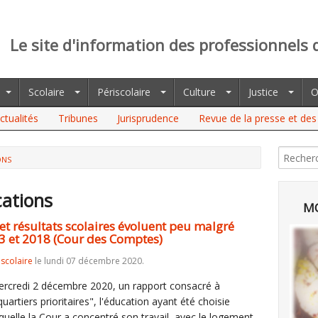
Le site d'information des professionnels 
Scolaire
Périscolaire
Culture
Justice
O
ctualités
Tribunes
Jurisprudence
Revue de la presse et des 
ONS
cations
MO
t et résultats scolaires évoluent peu malgré
3 et 2018 (Cour des Comptes)
iscolaire
le lundi 07 décembre 2020.
ercredi 2 décembre 2020, un rapport consacré à
quartiers prioritaires", l'éducation ayant été choisie
quelle la Cour a concentré son travail, avec le logement