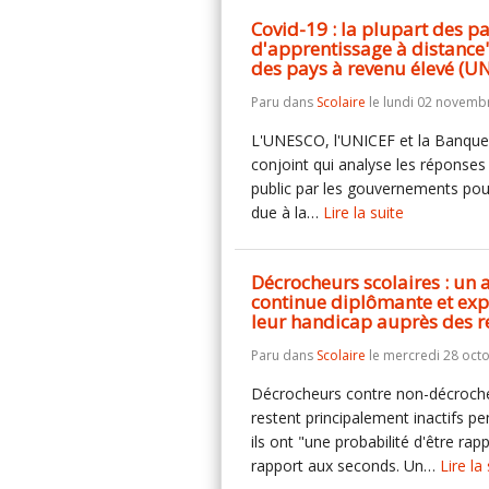
Covid-19 : la plupart des pa
d'apprentissage à distance"
des pays à revenu élevé (
Paru dans
Scolaire
le lundi 02 novemb
L'UNESCO, l'UNICEF et la Banque 
conjoint qui analyse les réponse
public par les gouvernements pour
due à la…
Lire la suite
Décrocheurs scolaires : u
continue diplômante et ex
leur handicap auprès des r
Paru dans
Scolaire
le mercredi 28 oct
Décrocheurs contre non-décroche
restent principalement inactifs p
ils ont "une probabilité d'être ra
rapport aux seconds. Un…
Lire la