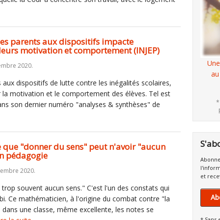
 les parents aux dispositifs impacte
 leurs motivation et comportement (INJEP)
Une
embre 2020.
au
aux dispositifs de lutte contre les inégalités scolaires,
ur la motivation et le comportement des élèves. Tel est
*
 dans son dernier numéro "analyses & synthèses" de
S'ab
ce que "donner du sens" peut n'avoir "aucun
 en pédagogie
Abonne
l'infor
vembre 2020.
et rece
 trop souvent aucun sens." C'est l'un des constats qui
Ab
i. Ce mathématicien, à l'origine du combat contre "la
 dans une classe, même excellente, les notes se
* Sans 