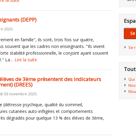
ire la suite
eignants (DEPP)
Espa
re 2020.
Se
ment en famille", ils sont, trois fois sur quatre,
us souvent que les cadres non enseignants. "Ils vivent
Se 
orte stabilité professionnelle, le conjoint ayant souvent
ié." La…
Lire la suite
Tout
 élèves de 3ème présentent des indicateurs
Qui
ement) (DREES)
Nos
Nou
di 03 novembre 2020.
e (détresse psychique, qualité du sommeil,
ures cutanées auto-infligées et comportements
 très dégradés pour quelque 13 % des élèves de 3ème,