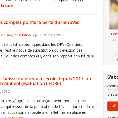
 la suite
es comptes pointe la perte du lien avec
Une
iscolaire
,
Orientation
le jeudi 26 mars 2026.
au
t de crédits spécifiques dans les QPV (Quartiers
ille) "est le risque de substitution ou d’éviction des
*
la Cour des comptes qui, dans son rapport annuel 2026
S'ab
 : baisse du niveau à l'école depuis 2017, au
 maintient (évaluation CEDRE)
Abonne
l'infor
s 2026.
et rece
istoire-géographie et enseignement moral et civique
Ab
ce qui ressort de la publication de l'évaluation conduite
e de l'Education nationale a en effet mis en place en
* Sans 