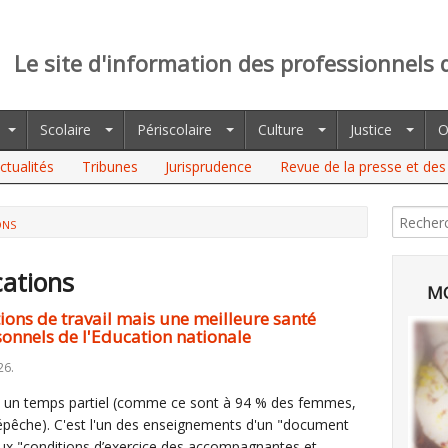
Le site d'information des professionnels 
Scolaire
Périscolaire
Culture
Justice
O
ctualités
Tribunes
Jurisprudence
Revue de la presse et des 
ONS
cations
MO
ions de travail mais une meilleure santé
sonnels de l'Education nationale
26.
si un temps partiel (comme ce sont à 94 % des femmes,
dépêche). C'est l'un des enseignements d'un "document
aux "conditions d’exercice des accompagnantes et