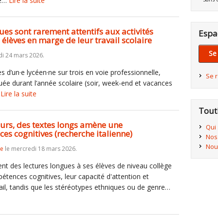
le…
Lire la suite
es sont rarement attentifs aux activités
Espa
élèves en marge de leur travail scolaire
Se
di 24 mars 2026.
s d’un·e lycéen·ne sur trois en voie professionnelle,
Se 
buée durant l’année scolaire (soir, week-end et vacances
…
Lire la suite
Tout
jours, des textes longs amène une
Qui
s cognitives (recherche italienne)
Nos
Nou
re
le mercredi 18 mars 2026.
ent des lectures longues à ses élèves de niveau collège
tences cognitives, leur capacité d'attention et
il, tandis que les stéréotypes ethniques ou de genre…