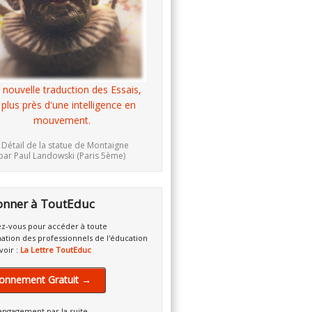
 nouvelle traduction des Essais,
 plus près d'une intelligence en
mouvement.
 Détail de la statue de Montaigne
par Paul Landowski (Paris 5ème)
onner à ToutEduc
z-vous pour accéder à toute
mation des professionnels de l'éducation
voir :
La Lettre ToutEduc
onnement Gratuit →
engagement par la suite.