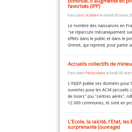
diminue, il augmente en pr
favorisés (IPP)
Paru dans
Scolaire
le mardi 03 mars 2
Le nombre des naissances en Fran
"se répercute mécaniquement sur l
effets dans le public et dans le p
Grenet, qui reprend, pour partie
Accueils collectifs de mineu
Paru dans
Périscolaire
le lundi 02 mar
L'INJEP publie ses données pour 
ouvertes pour les ACM (accueils co
de loisirs" (ou "centres aérés", n
12 000 communes, ils sont en pr
L'Ecole, la laïcité, l'Etat, l
surprenante (ouvrage)