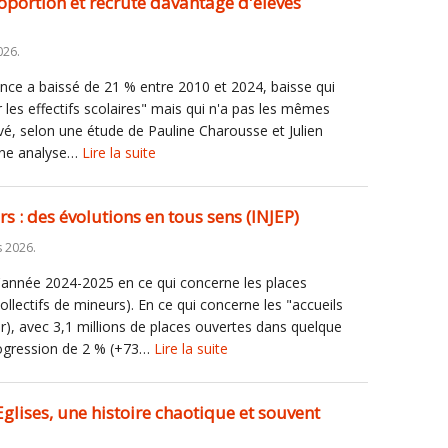
oportion et recrute davantage d'élèves
026.
ce a baissé de 21 % entre 2010 et 2024, baisse qui
es effectifs scolaires" mais qui n'a pas les mêmes
rivé, selon une étude de Pauline Charousse et Julien
 une analyse…
Lire la suite
rs : des évolutions en tous sens (INJEP)
s 2026.
l'année 2024-2025 en ce qui concerne les places
llectifs de mineurs). En ce qui concerne les "accueils
dlr), avec 3,1 millions de places ouvertes dans quelque
ogression de 2 % (+73…
Lire la suite
es Eglises, une histoire chaotique et souvent