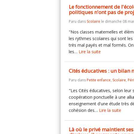
Le fonctionnement de l'école
politiques n'ont pas de pro
Paru dans
Scolaire
le dimanche 08 mar
"Nos classes maternelles et élémen
les rythmes scolaires qui sont les
très mal payés et mal formés. On p
les…
Lire la suite
Cités éducatives : un bilan
Paru dans
Petite enfance
,
Scolaire
,
Pér
"Les Cités éducatives, selon leur
coopération ponctuelle à une allia
enseignement d'une étude très dét
cohésion des…
Lire la suite
Là où le privé maintient ses