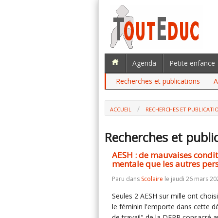
Agenda
Petite enfance
Recherches et publications
A
ACCUEIL
RECHERCHES ET PUBLICATI
Recherches et publi
AESH : de mauvaises condit
mentale que les autres per
Paru dans
Scolaire
le jeudi 26 mars 20
Seules 2 AESH sur mille ont choi
le féminin l'emporte dans cette 
de travail" de la DEPP consacré 