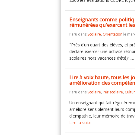
2006 les évaluations CEDRE (cyc
Enseignants comme politiqu
rémunérées qu'exercent les 
Paru dans
Scolaire
,
Orientation
le mar
"Près d’un quart des élèves, et prè
déclare exercer une activité rétri
scolaires hors vacances d’été)",
Lire à voix haute, tous les 
amélioration des compétence
Paru dans
Scolaire
,
Périscolaire
,
Cultu
Un enseignant qui fait régulièrem
améliore sensiblement leurs compé
d'empathie, leur mémoire de trava
Lire la suite