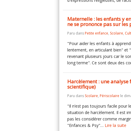
d'expressions religieuses, de ra
Maternelle : les enfants y e
ne se prononce pas sur les 
Paru dans
Petite enfance
,
Scolaire
,
Cul
"Pour aider les enfants à apprend
lentement, en articulant bien" et 
revenant plusieurs jours car le s
long terme". Ce sont deux des c
Harcèlement : une analyse f
scientifique)
Paru dans
Scolaire
,
Périscolaire
le dim
"Il n’est pas toujours facile pour
situation de harcèlement. Il est 
pas les considérer comme margina
"Enfances & Psy"…
Lire la suite