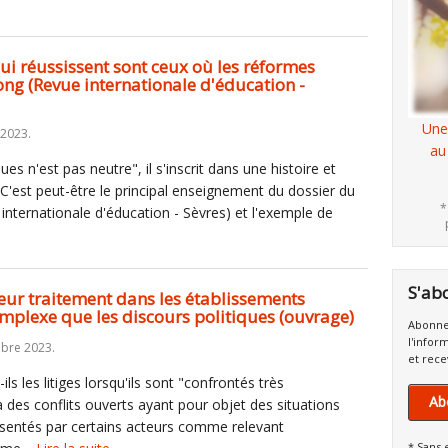
ui réussissent sont ceux où les réformes
long (Revue internationale d'éducation -
Une
 2023.
au
 n'est pas neutre", il s'inscrit dans une histoire et
 C'est peut-être le principal enseignement du dossier du
*
internationale d'éducation - Sèvres) et l'exemple de
S'ab
 leur traitement dans les établissements
mplexe que les discours politiques (ouvrage)
Abonne
l'infor
obre 2023.
et rece
s les litiges lorsqu'ils sont "confrontés très
Ab
des conflits ouverts ayant pour objet des situations
ésentés par certains acteurs comme relevant
* Sans 