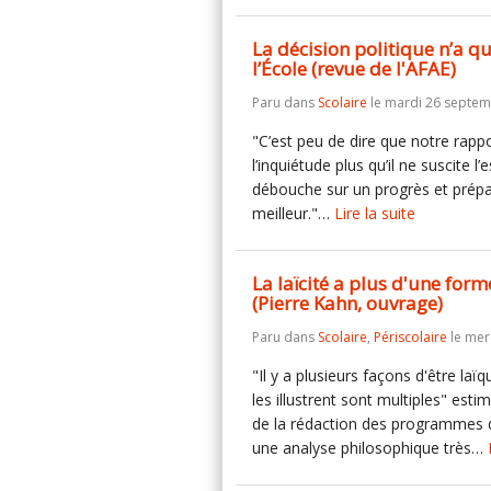
La décision politique n’a 
l’École (revue de l'AFAE)
Paru dans
Scolaire
le mardi 26 septem
"C’est peu de dire que notre rapp
l’inquiétude plus qu’il ne suscite l
débouche sur un progrès et prép
meilleur."…
Lire la suite
La laïcité a plus d'une form
(Pierre Kahn, ouvrage)
Paru dans
Scolaire
,
Périscolaire
le mer
"Il y a plusieurs façons d'être laï
les illustrent sont multiples" es
de la rédaction des programmes d
une analyse philosophique très…