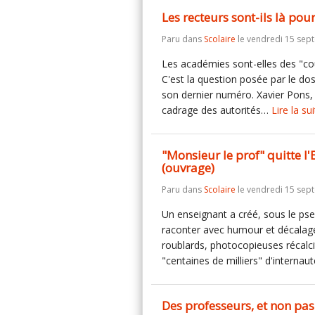
Les recteurs sont-ils là pou
Paru dans
Scolaire
le vendredi 15 sep
Les académies sont-elles des "cou
C'est la question posée par le do
son dernier numéro. Xavier Pons, 
cadrage des autorités…
Lire la su
"Monsieur le prof" quitte l'E
(ouvrage)
Paru dans
Scolaire
le vendredi 15 sep
Un enseignant a créé, sous le pse
raconter avec humour et décalage
roublards, photocopieuses récalcit
"centaines de milliers" d'internau
Des professeurs, et non pas