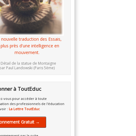
 nouvelle traduction des Essais,
 plus près d'une intelligence en
mouvement.
 Détail de la statue de Montaigne
par Paul Landowski (Paris 5ème)
onner à ToutEduc
z-vous pour accéder à toute
mation des professionnels de l'éducation
voir :
La Lettre ToutEduc
onnement Gratuit →
engagement par la suite.