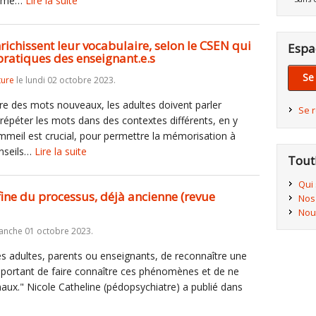
cisme…
Lire la suite
nrichissent leur vocabulaire, selon le CSEN qui
Espa
pratiques des enseignant.e.s
Se
ture
le lundi 02 octobre 2023.
re des mots nouveaux, les adultes doivent parler
Se 
"répéter les mots dans des contextes différents, en y
ommeil est crucial, pour permettre la mémorisation à
onseils…
Lire la suite
Tout
Qui
ine du processus, déjà ancienne (revue
Nos
Nou
anche 01 octobre 2023.
 les adultes, parents ou enseignants, de reconnaître une
important de faire connaître ces phénomènes et de ne
ux." Nicole Catheline (pédopsychiatre) a publié dans