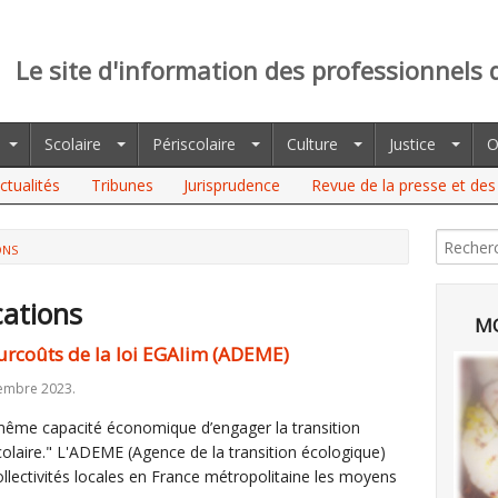
Le site d'information des professionnels 
Scolaire
Périscolaire
Culture
Justice
O
ctualités
Tribunes
Jurisprudence
Revue de la presse et des 
ONS
cations
MO
 surcoûts de la loi EGAlim (ADEME)
embre 2023.
a même capacité économique d’engager la transition
colaire." L'ADEME (Agence de la transition écologique)
llectivités locales en France métropolitaine les moyens