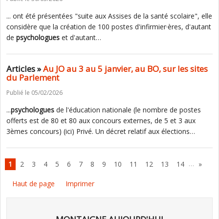
... ont été présentées "suite aux Assises de la santé scolaire", elle
considère que la création de 100 postes d'infirmier·ères, d'autant
de
psychologues
et d'autant…
Articles »
Au JO au 3 au 5 janvier, au BO, sur les sites
du Parlement
Publié le 05/02/2026
...
psychologues
de l'éducation nationale (le nombre de postes
offerts est de 80 et 80 aux concours externes, de 5 et 3 aux
3èmes concours) (ici) Privé. Un décret relatif aux élections…
…
1
2
3
4
5
6
7
8
9
10
11
12
13
14
»
Haut de page
Imprimer