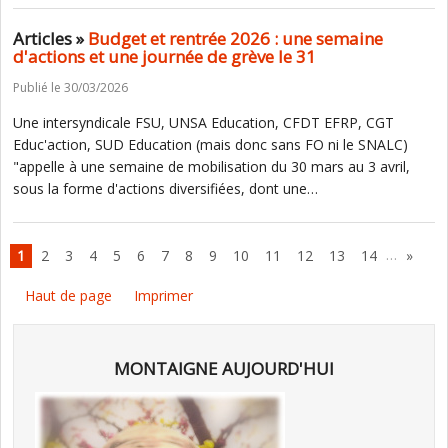
Articles »
Budget et rentrée 2026 : une semaine
d'actions et une journée de grève le 31
Publié le 30/03/2026
Une intersyndicale FSU, UNSA Education, CFDT EFRP, CGT
Educ'action, SUD Education (mais donc sans FO ni le SNALC)
"appelle à une semaine de mobilisation du 30 mars au 3 avril,
sous la forme d'actions diversifiées, dont une…
…
1
2
3
4
5
6
7
8
9
10
11
12
13
14
»
Haut de page
Imprimer
MONTAIGNE AUJOURD'HUI