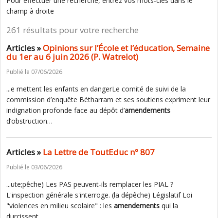
Pour effectuer une recherche, entrez vos mots-clés dans le
champ à droite
261 résultats pour votre recherche
Articles »
Opinions sur l’École et l’éducation, Semaine
du 1er au 6 juin 2026 (P. Watrelot)
Publié le 07/06/2026
...e mettent les enfants en dangerLe comité de suivi de la
commission d’enquête Bétharram et ses soutiens expriment leur
indignation profonde face au dépôt d’
amendements
d’obstruction…
Articles »
La Lettre de ToutEduc n° 807
Publié le 03/06/2026
...ute;pêche) Les PAS peuvent-ils remplacer les PIAL ?
L'inspection générale s'interroge. (la dépêche) Législatif Loi
"violences en milieu scolaire" : les
amendements
qui la
durcissent…