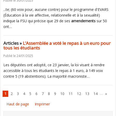
Publié le 30/01/2025
...te; (60 voix pour, aucune contre) pour le programme d'EVARS
(Éducation à la vie affective, relationnelle et à la sexualité)
indique la FSU qui précise que 29 de ses
amendements
sur 50
ont…
Articles »
L’Assemblée a voté le repas à un euro pour
tous les étudiants
Publié le 24/01/2025
Les députées ont adopté, ce 23 janvier, la loi visant à rendre
accessible à tous les étudiants le repas à 1 euro, à 149 voix
contre 5 (19 abstentions). La majorité macroniste…
…
1
2
3
4
5
6
7
8
9
10
11
12
13
14
»
Haut de page
Imprimer