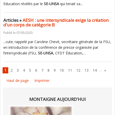
Education révélés par le
SE-UNSA
qui tenait sa…
Articles »
AESH : une intersyndicale exige la création
d’un corps de catégorie B
Publié le 07/05/2025
...cute; rappelé par Caroline Chevé, secrétaire générale de la FSU,
en introduction de la conférence de presse organisée par
l’intersyndicale (FSU,
SE-UNSA
, CFDT Éducation,…
…
1
2
3
4
5
6
7
8
9
10
11
12
13
14
»
Haut de page
Imprimer
MONTAIGNE AUJOURD'HUI