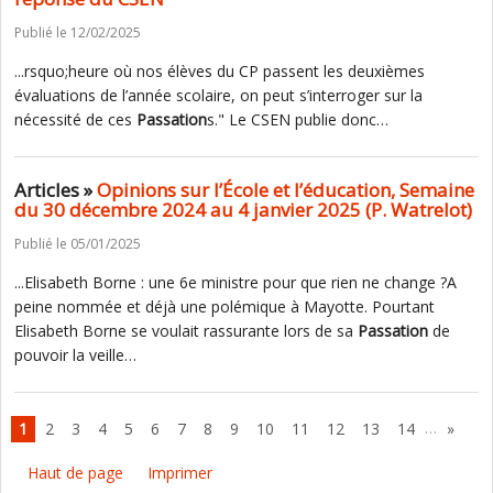
Publié le 12/02/2025
...rsquo;heure où nos élèves du CP passent les deuxièmes
évaluations de l’année scolaire, on peut s’interroger sur la
nécessité de ces
Passation
s." Le CSEN publie donc…
Articles »
Opinions sur l’École et l’éducation, Semaine
du 30 décembre 2024 au 4 janvier 2025 (P. Watrelot)
Publié le 05/01/2025
...Elisabeth Borne : une 6e ministre pour que rien ne change ?A
peine nommée et déjà une polémique à Mayotte. Pourtant
Elisabeth Borne se voulait rassurante lors de sa
Passation
de
pouvoir la veille…
…
1
2
3
4
5
6
7
8
9
10
11
12
13
14
»
Haut de page
Imprimer