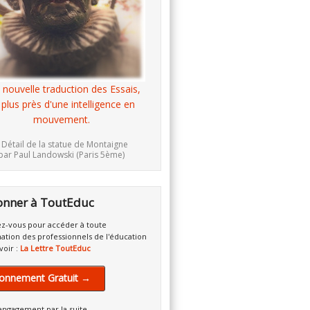
 nouvelle traduction des Essais,
 plus près d'une intelligence en
mouvement.
 Détail de la statue de Montaigne
par Paul Landowski (Paris 5ème)
onner à ToutEduc
z-vous pour accéder à toute
mation des professionnels de l'éducation
voir :
La Lettre ToutEduc
onnement Gratuit →
engagement par la suite.