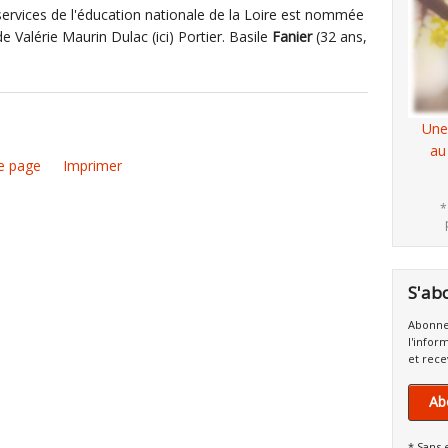
 services de l'éducation nationale de la Loire est nommée
Valérie Maurin Dulac (ici) Portier. Basile
Fanier
(32 ans,
Une
au
e page
Imprimer
*
S'ab
Abonne
l'infor
et rece
Ab
* Sans 