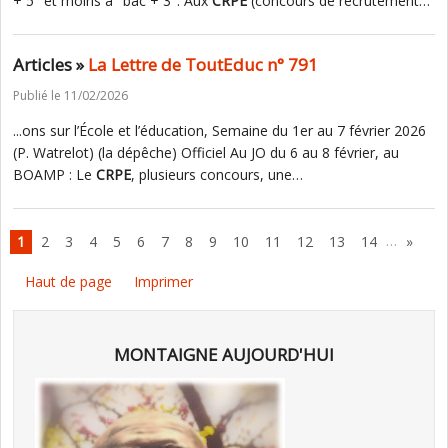
+ 5" et moins à "bac + 3". Aux
CRPE
(concours de recrutement…
Articles »
La Lettre de ToutEduc n° 791
Publié le 11/02/2026
...ons sur l’École et l’éducation, Semaine du 1er au 7 février 2026
(P. Watrelot) (la dépêche) Officiel Au JO du 6 au 8 février, au
BOAMP : Le
CRPE
, plusieurs concours, une…
…
1
2
3
4
5
6
7
8
9
10
11
12
13
14
»
Haut de page
Imprimer
MONTAIGNE AUJOURD'HUI