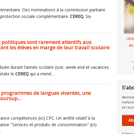
lémentaire. Des nominations à la commission paritaire
e protection sociale complémentaire.
CEREQ
. Six
Une
olitiques sont rarement attentifs aux
au
ent les élèves en marge de leur travail scolaire
*
tribuée durant l’année scolaire (soir, week-end et vacances
state le
CEREQ
qui a mené…
S'ab
es programmes de langues vivantes, une
coursup...
Abonne
l'infor
et rece
rance compétences (ici) CPC. Un arrêté relatif à la
Ab
tive "Services et produits de consommation" (ici)
…
* Sans 