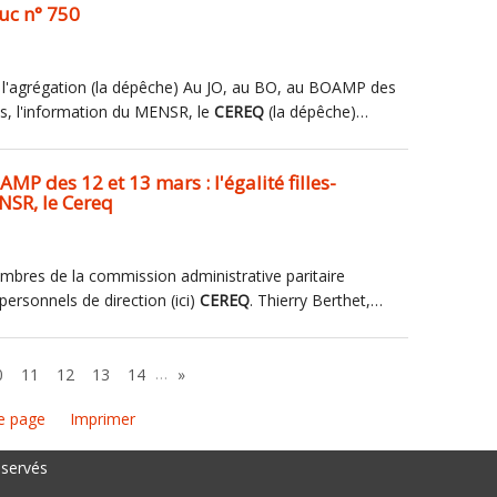
uc n° 750
E, l'agrégation (la dépêche) Au JO, au BO, au BOAMP des
ons, l'information du MENSR, le
CEREQ
(la dépêche)…
MP des 12 et 13 mars : l'égalité filles-
NSR, le Cereq
embres de la commission administrative paritaire
ersonnels de direction (ici)
CEREQ
. Thierry Berthet,…
…
0
11
12
13
14
»
e page
Imprimer
éservés