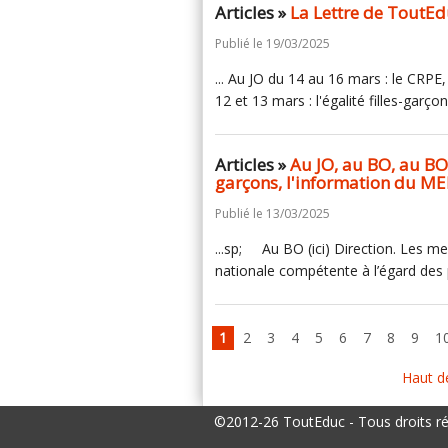
Articles »
La Lettre de ToutEd
Publié le 19/03/2025
... Au JO du 14 au 16 mars : le CRP
12 et 13 mars : l'égalité filles-garç
Articles »
Au JO, au BO, au BOA
garçons, l'information du ME
Publié le 13/03/2025
...sp; Au BO (ici) Direction. Les m
nationale compétente à l’égard des p
1
2
3
4
5
6
7
8
9
1
Haut d
©2012-26 ToutEduc - Tous droits r