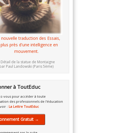
 nouvelle traduction des Essais,
 plus près d'une intelligence en
mouvement.
 Détail de la statue de Montaigne
par Paul Landowski (Paris 5ème)
onner à ToutEduc
z-vous pour accéder à toute
mation des professionnels de l'éducation
voir :
La Lettre ToutEduc
onnement Gratuit →
engagement par la suite.