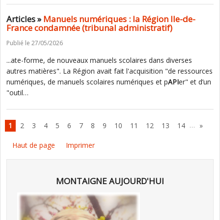
Articles »
Manuels numériques : la Région Ile-de-
France condamnée (tribunal administratif)
Publié le 27/05/2026
...ate-forme, de nouveaux manuels scolaires dans diverses
autres matières". La Région avait fait l'acquisition "de ressources
numériques, de manuels scolaires numériques et p
API
er" et d’un
"outil…
…
1
2
3
4
5
6
7
8
9
10
11
12
13
14
»
Haut de page
Imprimer
MONTAIGNE AUJOURD'HUI