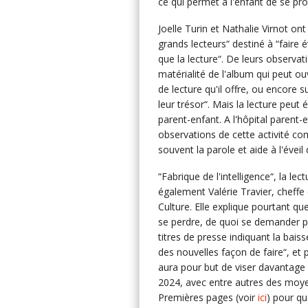
ce qui permet à l'enfant de se proj
Joelle Turin et Nathalie Virnot ont
grands lecteurs“ destiné à “faire é
que la lecture“. De leurs observat
matérialité de l'album qui peut o
de lecture qu'il offre, ou encore s
leur trésor“. Mais la lecture peut
parent-enfant. A l'hôpital parent
observations de cette activité co
souvent la parole et aide à l'éveil
“Fabrique de l'intelligence“, la lec
également Valérie Travier, cheffe 
Culture. Elle explique pourtant qu
se perdre, de quoi se demander par
titres de presse indiquant la baiss
des nouvelles façon de faire“, et 
aura pour but de viser davantage 
2024, avec entre autres des moyen
Premières pages (voir
ici
) pour qu