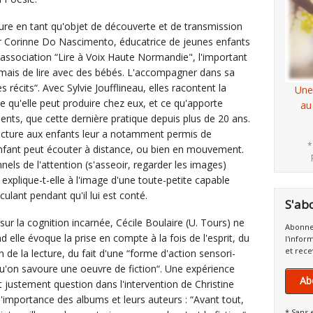
ure en tant qu'objet de découverte et de transmission
ur Corinne Do Nascimento, éducatrice de jeunes enfants
 l'association “Lire à Voix Haute Normandie", l'important
, mais de lire avec des bébés. L'accompagner dans sa
 récits“. Avec Sylvie Joufflineau, elles racontent la
Une
e qu'elle peut produire chez eux, et ce qu'apporte
au
nts, que cette dernière pratique depuis plus de 20 ans.
lecture aux enfants leur a notamment permis de
*
fant peut écouter à distance, ou bien en mouvement.
els de l'attention (s'asseoir, regarder les images)
 explique-t-elle à l'image d'une toute-petite capable
culant pendant qu'il lui est conté.
S'ab
 sur la cognition incarnée, Cécile Boulaire (U. Tours) ne
Abonne
d elle évoque la prise en compte à la fois de l'esprit, du
l'infor
et rece
 de la lecture, du fait d'une “forme d'action sensori-
qu'on savoure une oeuvre de fiction“. Une expérience
Ab
st justement question dans l'intervention de Christine
'importance des albums et leurs auteurs : “Avant tout,
* Sans 