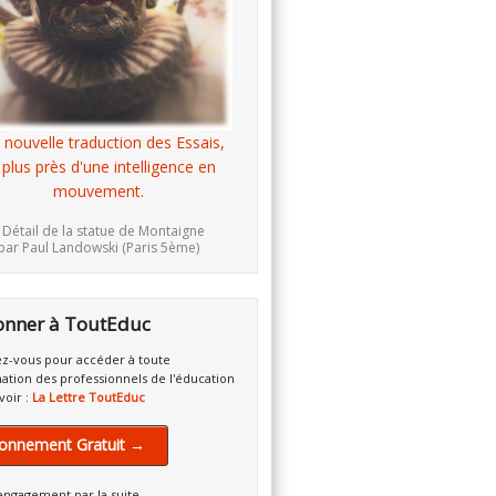
 nouvelle traduction des Essais,
 plus près d'une intelligence en
mouvement.
 Détail de la statue de Montaigne
par Paul Landowski (Paris 5ème)
onner à ToutEduc
z-vous pour accéder à toute
mation des professionnels de l'éducation
voir :
La Lettre ToutEduc
onnement Gratuit →
engagement par la suite.