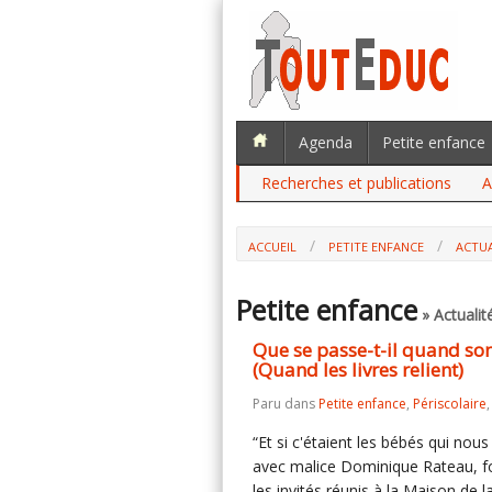
Agenda
Petite enfance
Recherches et publications
A
ACCUEIL
PETITE ENFANCE
ACTUA
QUE SE PASSE-T-IL QUAND SONT LUS D
RELIENT)
Petite enfance
» Actualit
Que se passe-t-il quand sont
(Quand les livres relient)
Paru dans
Petite enfance
,
Périscolaire
“Et si c'étaient les bébés qui nous
avec malice Dominique Rateau, fon
les invités réunis à la Maison de l