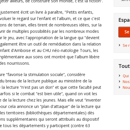
eter ailleurs, de construire son monde, c'est la fiction“.
 justement écrit un livre à paraître, “Petits enfants,
voluer le regard sur l'enfant et l'album, et ce que c'est
Espa
ions de terrain, elles tirent de nombreuses idées, sur la
uvrir de multiples possibilités par les nombreux modes
Se
ur le jeu, avec l'appropriation de la langue qui “devient
 également être un outil de remédiation dans la relation
Se 
-enfant d'Amboise et au CHU néo-natologie Tours, les
mplémentaire aux soins ont montré que l'album libère
 des nourrissons.
Tout
ture “favorise la stimulation sociale“, considère
Qui
du breau de la lecture publique au ministère de la
Nos
e la lecture “n'est pas un don“ et que cette faculté peut
Nou
fois si le combat “est bien utile“, quand on voit les
e de la lecture chez les jeunes. Mais elle veut “inventer
pour cela annonce un “plan d'attaque“ de la lecture qui
les territoires (bibliothèques départementales) dès
s supplémentaires qui seront attribués au dispositif
e tous les départements y participent (contre 63