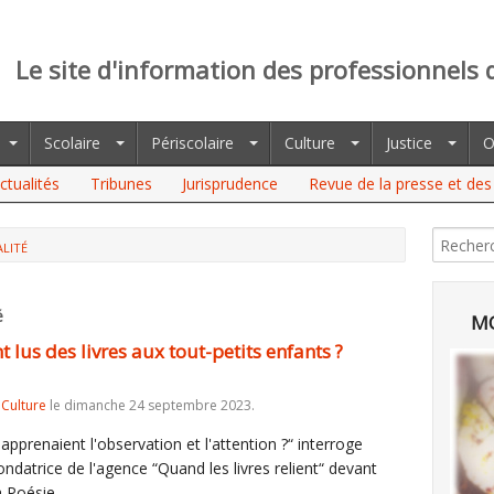
Le site d'information des professionnels 
Scolaire
Périscolaire
Culture
Justice
O
ctualités
Tribunes
Jurisprudence
Revue de la presse et des 
LITÉ
ES LIVRES AUX TOUT-PETITS ENFANTS ? (QUAND LES LIVRES
é
MO
 lus des livres aux tout-petits enfants ?
,
Culture
le dimanche 24 septembre 2023.
 apprenaient l'observation et l'attention ?“ interroge
datrice de l'agence “Quand les livres relient“ devant
a Poésie.