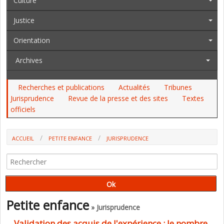
Culture
Justice
Orientation
Archives
Recherches et publications
Actualités
Tribunes
Jurisprudence
Revue de la presse et des sites
Textes
officiels
ACCUEIL
PETITE ENFANCE
JURISPRUDENCE
VALIDATION DES ACQUIS DE L'EXPÉRIENCE : LE NOMBRE DE DOSSIERS
TOUJOURS EN BAISSE, SAUF POUR LE DIPLÔME D'ÉDUCATEUR SPÉCIALISÉ
Petite enfance
» Jurisprudence
Validation des acquis de l'expérience : le nombre