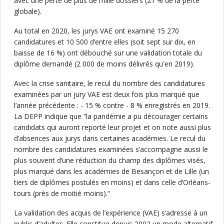
avec une perte de plus de mille dossiers (21 % de la perte
globale).
Au total en 2020, les jurys VAE ont examiné 15 270
candidatures et 10 500 d’entre elles (soit sept sur dix, en
baisse de 16 %) ont débouché sur une validation totale du
diplôme demandé (2 000 de moins délivrés qu'en 2019).
Avec la crise sanitaire, le recul du nombre des candidatures
examinées par un jury VAE est deux fois plus marqué que
l’année précédente : - 15 % contre - 8 % enregistrés en 2019.
La DEPP indique que “la pandémie a pu décourager certains
candidats qui auront reporté leur projet et on note aussi plus
d’absences aux jurys dans certaines académies. Le recul du
nombre des candidatures examinées s’accompagne aussi le
plus souvent d’une réduction du champ des diplômes visés,
plus marqué dans les académies de Besançon et de Lille (un
tiers de diplômes postulés en moins) et dans celle d’Orléans-
tours (près de moitié moins).“
La validation des acquis de l’expérience (VAE) s’adresse à un
public d’adultes. Elle constitue depuis 2002 un mode alternatif