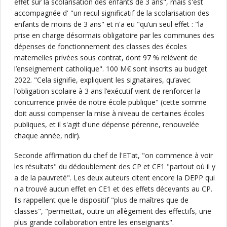
effet sur la scolarisation des enfants de 3 ans", mais s'est
accompagnée d' "un recul significatif de la scolarisation des
enfants de moins de 3 ans" et n'a eu "qu’un seul effet : "la
prise en charge désormais obligatoire par les communes des
dépenses de fonctionnement des classes des écoles
maternelles privées sous contrat, dont 97 % relèvent de
l’enseignement catholique". 100 M€ sont inscrits au budget
2022. "Cela signifie, expliquent les signataires, qu’avec
l’obligation scolaire à 3 ans l’exécutif vient de renforcer la
concurrence privée de notre école publique" (cette somme
doit aussi compenser la mise à niveau de certaines écoles
publiques, et il s'agit d'une dépense pérenne, renouvelée
chaque année, ndlr).
Seconde affirmation du chef de l'ETat, "on commence à voir
les résultats" du dédoublement des CP et CE1 "partout où il y
a de la pauvreté". Les deux auteurs citent encore la DEPP qui
n'a trouvé aucun effet en CE1 et des effets décevants au CP.
Ils rappellent que le dispositif "plus de maîtres que de
classes", "permettait, outre un allègement des effectifs, une
plus grande collaboration entre les enseignants".