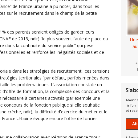
fance“ de France urbaine a pu noter, dans tous les
ntes sur le recrutement dans le champ de la petite
1% des parents seraient obligés de garder leurs
CNAF de 2013, ndlr) “le plus souvent faute de place ou
Une
e dans la continuité du service public“ qui pèse
au
fessionnelles et renforce les inégalités sociales et de
*
toriale dans les stratégies de recrutement.. ces tensions
stratégies territoriales “par défaut, parfois menées dans
taille les problématiques. L'association constate un
S'ab
 d'offre de formation, la complexité des concours et la
 nécessaire à certaines activités (par exemple une
Abonne
e concours de la fonction publique si elle souhaite
l'infor
et rece
ne crèche, ndlr), la difficulté d'exercice du métier et le
. France Urbaine évoque encore l'offre de foncier
Ab
er une collaboration avec Régions de France “pour
* Sans 