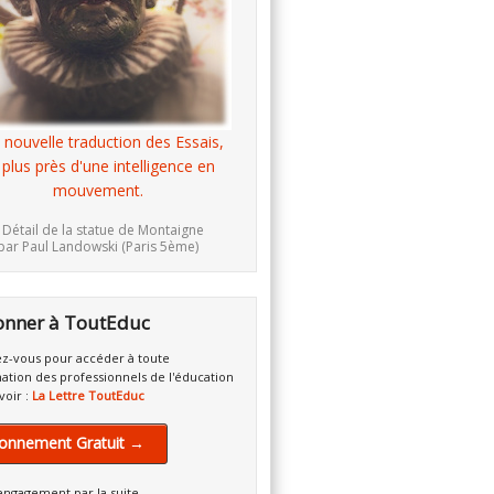
 nouvelle traduction des Essais,
 plus près d'une intelligence en
mouvement.
 Détail de la statue de Montaigne
par Paul Landowski (Paris 5ème)
onner à ToutEduc
z-vous pour accéder à toute
mation des professionnels de l'éducation
voir :
La Lettre ToutEduc
onnement Gratuit →
engagement par la suite.