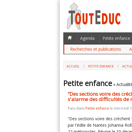
Agenda
Petite enfance
Recherches et publications
A
ACCUEIL
PETITE ENFANCE
ACTUA
“DES SECTIONS VOIRE DES CRÈCHES FE
DIFFICULTÉS DE RECRUTEMENT
Petite enfance
» Actualit
“Des sections voire des crè
s'alarme des difficultés de
Paru dans
Petite enfance
le mercredi 
“Des sections voire des crèchent 
par l'édile de Nantes Johanna Rol
22 métropoles. Réunie le 10 décem