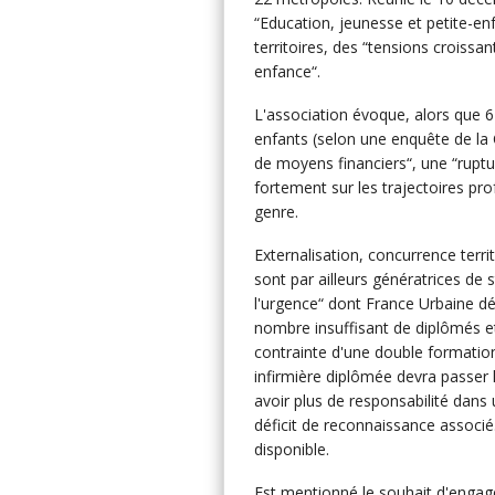
“Education, jeunesse et petite-en
territoires, des “tensions croissa
enfance“.
L'association évoque, alors que 6
enfants (selon une enquête de la 
de moyens financiers“, une “ruptur
fortement sur les trajectoires pro
genre.
Externalisation, concurrence terri
sont par ailleurs génératrices de 
l'urgence“ dont France Urbaine dé
nombre insuffisant de diplômés et
contrainte d'une double formation
infirmière diplômée devra passer l
avoir plus de responsabilité dans u
déficit de reconnaissance associé
disponible.
Est mentionné le souhait d'engag