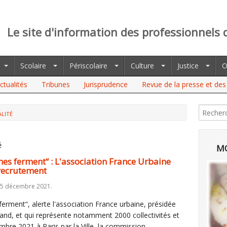
Le site d'information des professionnels 
Scolaire
Périscolaire
Culture
Justice
O
ctualités
Tribunes
Jurisprudence
Revue de la presse et des 
LITÉ
RMENT“ : L'ASSOCIATION FRANCE URBAINE S'ALARME DES
é
MO
ches ferment“ : L'association France Urbaine
 recrutement
15 décembre 2021.
ferment“, alerte l'association France urbaine, présidée
land, et qui représente notamment 2000 collectivités et
bre 2021 à Paris par la Ville, la commission