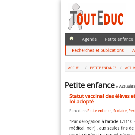
Agenda
Petite enfance
Recherches et publications
A
ACCUEIL
PETITE ENFANCE
ACTUA
STATUT VACCINAL DES ÉLÈVES ET OBLI
Petite enfance
» Actualit
Statut vaccinal des élèves e
loi adopté
Paru dans
Petite enfance
,
Scolaire
,
Pér
"Par dérogation à l’article L.1110-
médical, ndlr) , aux seules fins d
pour la durée strictement nécessair