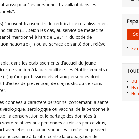
ut aussi pour "les personnes travaillant dans les
onnels".
Espa
s) "peuvent transmettre le certificat de rétablissement
indication (...), selon les cas, au service de médecine
Se
santé mentionné à l’article L.831-1 du code de
tion nationale (...) ou au service de santé dont relève
Se 
icable, dans les établissements d’accueil du jeune
ices de soutien à la parentalité et les établissements et
Tout
e (...) qu’aux professionnels et aux personnes dont
Qui
ctif d’actes de prévention, de diagnostic ou de soins
Nos
re".
Nou
les données à caractère personnel concernant la santé
t virologique, sérologique ou vaccinal de la personne à
llecte, la conservation et le partage des données à
 santé relatives aux personnes atteintes par ce virus,
ct avec elles ou aux personnes vaccinées ne peuvent
ure nécessaire à la lutte contre la propagation de