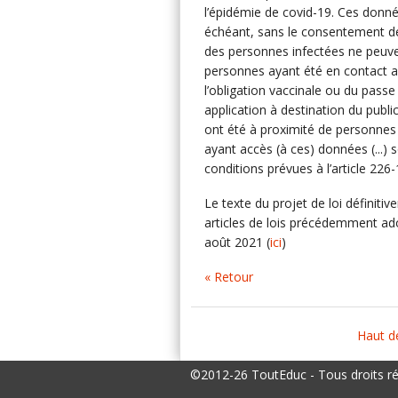
l’épidémie de covid-19. Ces donné
échéant, sans le consentement de
des personnes infectées ne peuv
personnes ayant été en contact av
l’obligation vaccinale ou du passe 
application à destination du publi
ont été à proximité de personnes 
ayant accès (à ces) données (...)
conditions prévues à l’article 226
Le texte du projet de loi définit
articles de lois précédemment ado
août 2021 (
ici
)
« Retour
Haut d
©2012-26 ToutEduc - Tous droits r