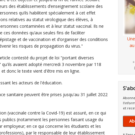
teurs des établissements d’enseignement scolaire des
rsonnes qu’ils habilitent spécialement à cet effet
ons relatives au statut virologique des élèves, à
ersonnes contaminées et à leur statut vaccinal. Ils ne
 ces données qu’aux seules fins de faciliter
Une
pistage et de vaccination et d’organiser des conditions
au
enir les risques de propagation du virus."
rticle contesté du projet de loi "portant diverses
*
re" qu'ils avaient adopté mercredi 3 novembre par 118
et donc le texte vient d'être mis en ligne.
essant les acteurs de l'éducation.
S'ab
nce sanitaire peuvent être prises jusqu'au 31 juillet 2022
Abonne
l'infor
et rece
tion (vaccinale contre la Covid-19) est assuré, en ce qui
ts publics (notamment les personnes faisant usage du
Ab
eur employeur; en ce qui concerne les étudiants et les
rofessions), par le responsable de leur établissement
* Sans 