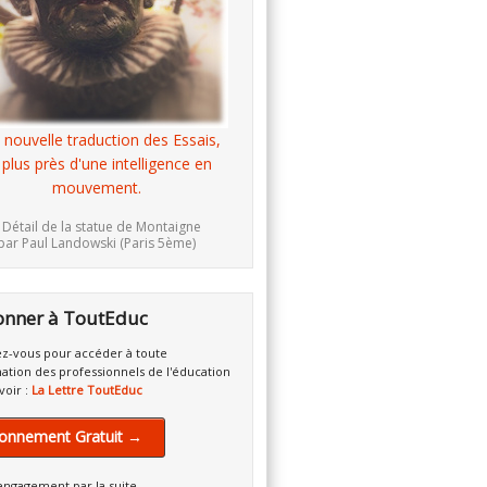
 nouvelle traduction des Essais,
 plus près d'une intelligence en
mouvement.
 Détail de la statue de Montaigne
par Paul Landowski (Paris 5ème)
onner à ToutEduc
z-vous pour accéder à toute
mation des professionnels de l'éducation
voir :
La Lettre ToutEduc
onnement Gratuit →
engagement par la suite.