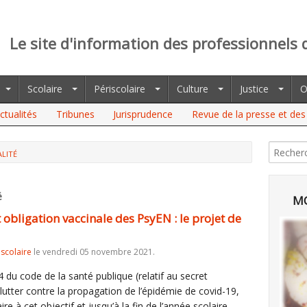
Le site d'information des professionnels 
Scolaire
Périscolaire
Culture
Justice
O
ctualités
Tribunes
Jurisprudence
Revue de la presse et des 
LITÉ
GATION VACCINALE DES PSYEN : LE PROJET DE LOI ADOPTÉ
é
MO
t obligation vaccinale des PsyEN : le projet de
iscolaire
le vendredi 05 novembre 2021.
4 du code de la santé publique (relatif au secret
e lutter contre la propagation de l’épidémie de covid-19,
e à cet objectif et jusqu’à la fin de l’année scolaire