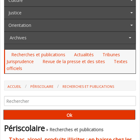
Culture
Justice
Orientation
Archives
Recherches et publications
Actualités
Tribunes
Jurisprudence
Revue de la presse et des sites
Textes
officiels
ACCUEIL
PÉRISCOLAIRE
RECHERCHES ET PUBLICATIONS
Périscolaire
» Recherches et publications
Tabac, alcool, produits illicites : en baisse chez les