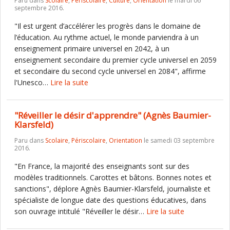
Paru dans
Scolaire
,
Périscolaire
,
Culture
,
Orientation
le mardi 06
septembre 2016.
"Il est urgent d’accélérer les progrès dans le domaine de
l’éducation. Au rythme actuel, le monde parviendra à un
enseignement primaire universel en 2042, à un
enseignement secondaire du premier cycle universel en 2059
et secondaire du second cycle universel en 2084", affirme
l'Unesco…
Lire la suite
"Réveiller le désir d'apprendre" (Agnès Baumier-
Klarsfeld)
Paru dans
Scolaire
,
Périscolaire
,
Orientation
le samedi 03 septembre
2016.
"En France, la majorité des enseignants sont sur des
modèles traditionnels. Carottes et bâtons. Bonnes notes et
sanctions", déplore Agnès Baumier-Klarsfeld, journaliste et
spécialiste de longue date des questions éducatives, dans
son ouvrage intitulé "Réveiller le désir…
Lire la suite