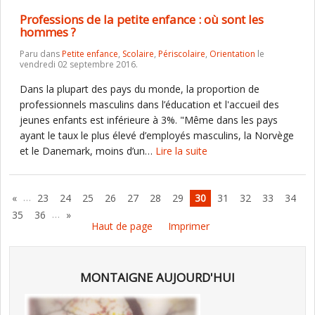
Professions de la petite enfance : où sont les
hommes ?
Paru dans
Petite enfance
,
Scolaire
,
Périscolaire
,
Orientation
le
vendredi 02 septembre 2016.
Dans la plupart des pays du monde, la proportion de
professionnels masculins dans l’éducation et l'accueil des
jeunes enfants est inférieure à 3%. "Même dans les pays
ayant le taux le plus élevé d’employés masculins, la Norvège
et le Danemark, moins d’un…
Lire la suite
…
«
23
24
25
26
27
28
29
30
31
32
33
34
…
35
36
»
Haut de page
Imprimer
MONTAIGNE AUJOURD'HUI