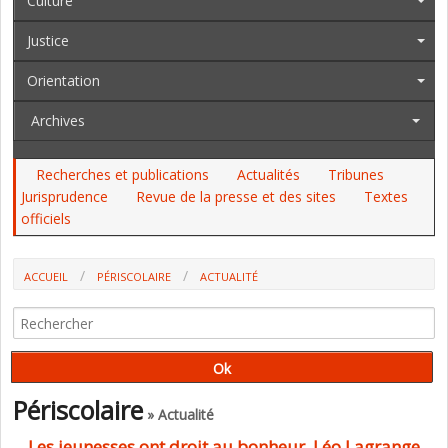
Culture
Justice
Orientation
Archives
Recherches et publications
Actualités
Tribunes
Jurisprudence
Revue de la presse et des sites
Textes
officiels
ACCUEIL
PÉRISCOLAIRE
ACTUALITÉ
Périscolaire
» Actualité
Les jeunesses ont droit au bonheur, Léo Lagrange