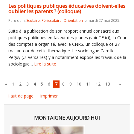
Les politiques publiques éducatives doivent-elles
oublier les parents ? (colloque)
Paru dans
Scolaire
,
Périscolaire
,
Orientation
le mardi 27 mai 2025.
Suite à la publication de son rapport annuel consacré aux
politiques publiques en faveur des jeunes (voir TE ici), la Cour
des comptes a organisé, avec le CNRS, un colloque ce 27
mai autour de cette thématique. Le sociologue Camille
Peguy (U. Versailles) y a notamment exposé les travaux de la
sociologue…
Lire la suite
…
«
1
2
3
4
5
6
7
8
9
10
11
12
13
»
Haut de page
Imprimer
MONTAIGNE AUJOURD'HUI