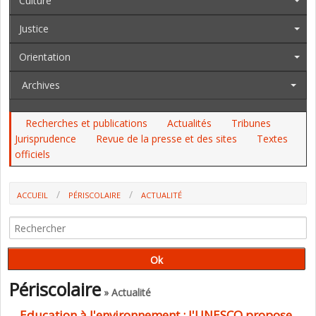
Culture
Justice
Orientation
Archives
Recherches et publications
Actualités
Tribunes
Jurisprudence
Revue de la presse et des sites
Textes
officiels
ACCUEIL
PÉRISCOLAIRE
ACTUALITÉ
Périscolaire
» Actualité
Education à l'environnement : l'UNESCO propose