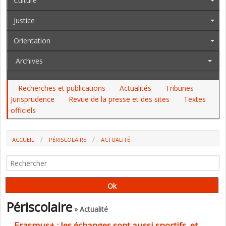
Culture
Justice
Orientation
Archives
Recherches et publications
Actualités
Tribunes
Jurisprudence
Revue de la presse et des sites
Textes
officiels
ACCUEIL
PÉRISCOLAIRE
ACTUALITÉ
Périscolaire
» Actualité
Erasmus+ : les échanges sont aussi sportifs, et