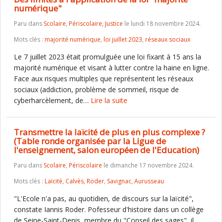
numérique"
Paru dans
Scolaire
,
Périscolaire
,
Justice
le lundi 18 novembre 2024.
Mots clés :
majorité numérique
,
loi juillet 2023
,
réseaux sociaux
Le 7 juillet 2023 était promulguée une loi fixant à 15 ans la
majorité numérique et visant à lutter contre la haine en ligne.
Face aux risques multiples que représentent les réseaux
sociaux (addiction, problème de sommeil, risque de
cyberharcèlement, de…
Lire la suite
Transmettre la laïcité de plus en plus complexe ?
(Table ronde organisée par la Ligue de
l'enseignement, salon européen de l'Education)
Paru dans
Scolaire
,
Périscolaire
le dimanche 17 novembre 2024.
Mots clés :
Laïcité
,
Calvès
,
Roder
,
Savignac
,
Aurusseau
"L'Ecole n'a pas, au quotidien, de discours sur la laïcité",
constate Iannis Roder. Pofesseur d'histoire dans un collège
de Seine-Saint-Denis, membre du "Conseil des sages", il