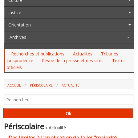
Culture
Justice
Orientation
Archives
Recherches et publications
Actualités
Tribunes
Jurisprudence
Revue de la presse et des sites
Textes
officiels
ACCUEIL
PÉRISCOLAIRE
ACTUALITÉ
Périscolaire
» Actualité
Des limites à l'application de la loi "majorité