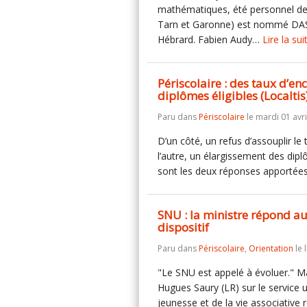
mathématiques, été personnel de
Tarn et Garonne) est nommé DAS
Hébrard. Fabien Audy…
Lire la sui
Périscolaire : des taux d’e
diplômes éligibles (Localtis
Paru dans
Périscolaire
le mardi 01 avri
D’un côté, un refus d’assouplir le
l’autre, un élargissement des dip
sont les deux réponses apportée
SNU : la ministre répond au
dispositif
Paru dans
Périscolaire
,
Orientation
le 
"Le SNU est appelé à évoluer." M
Hugues Saury (LR) sur le service u
jeunesse et de la vie associative