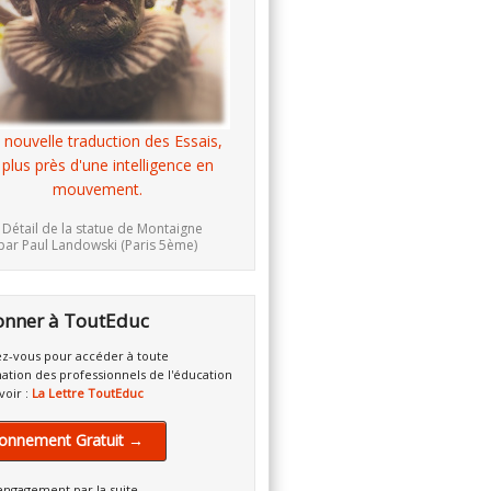
 nouvelle traduction des Essais,
 plus près d'une intelligence en
mouvement.
 Détail de la statue de Montaigne
par Paul Landowski (Paris 5ème)
onner à ToutEduc
z-vous pour accéder à toute
mation des professionnels de l'éducation
voir :
La Lettre ToutEduc
onnement Gratuit →
engagement par la suite.