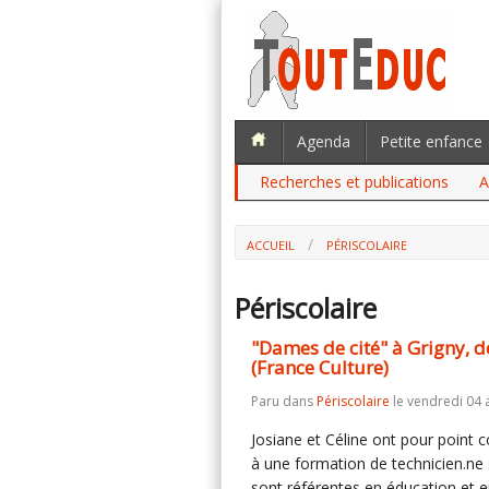
Agenda
Petite enfance
Recherches et publications
A
ACCUEIL
PÉRISCOLAIRE
Périscolaire
"Dames de cité" à Grigny, d
(France Culture)
Paru dans
Périscolaire
le vendredi 04 a
Josiane et Céline ont pour point 
à une formation de technicien.ne s
sont référentes en éducation et en