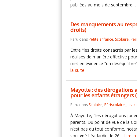
publiées au mois de septembre…
Des manquements au respect
droits)
Paru dans
Petite enfance
,
Scolaire
,
Pér
Entre "les droits consacrés par les
réalisés de manière effective pou
met en évidence "un déséquilibre".
la suite
Mayotte : des dérogations 
pour les enfants étrangers 
Paru dans
Scolaire
,
Périscolaire
,
Justic
À Mayotte, "les dérogations jouen
parents. Du point de vue de la Con
n’est pas du tout conforme, nota
souligné Léa Jardin, le 26…
Lire la