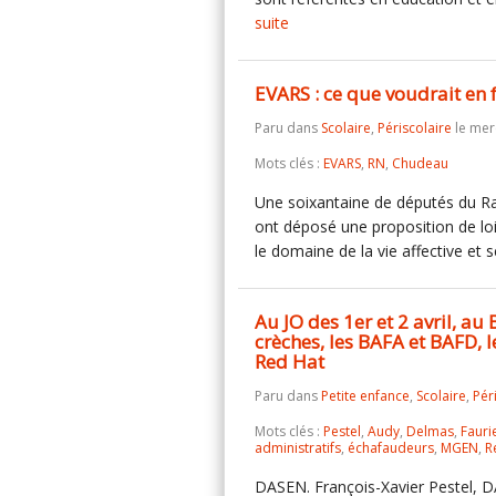
suite
EVARS : ce que voudrait en
Paru dans
Scolaire
,
Périscolaire
le merc
Mots clés :
EVARS
,
RN
,
Chudeau
Une soixantaine de députés du 
ont déposé une proposition de loi 
le domaine de la vie affective et 
Au JO des 1er et 2 avril, a
crèches, les BAFA et BAFD, l
Red Hat
Paru dans
Petite enfance
,
Scolaire
,
Pér
Mots clés :
Pestel
,
Audy
,
Delmas
,
Fauri
administratifs
,
échafaudeurs
,
MGEN
,
R
DASEN. François-Xavier Pestel, D