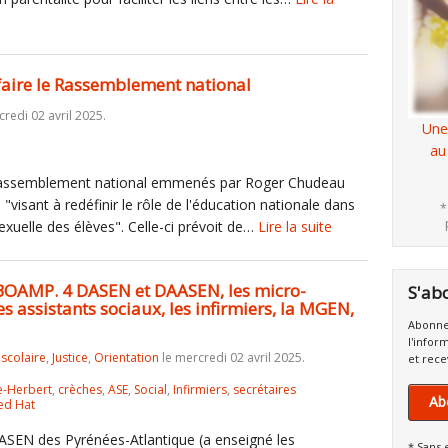
 faire le Rassemblement national
redi 02 avril 2025.
Une
au
Rassemblement national emmenés par Roger Chudeau
"visant à redéfinir le rôle de l'éducation nationale dans
*
sexuelle des élèves". Celle-ci prévoit de…
Lire la suite
u BOAMP. 4 DASEN et DAASEN, les micro-
S'ab
es assistants sociaux, les infirmiers, la MGEN,
Abonne
l'infor
iscolaire
,
Justice
,
Orientation
le mercredi 02 avril 2025.
et rece
e-Herbert
,
crèches
,
ASE
,
Social
,
Infirmiers
,
secrétaires
Ab
ed Hat
ASEN des Pyrénées-Atlantique (a enseigné les
* Sans 