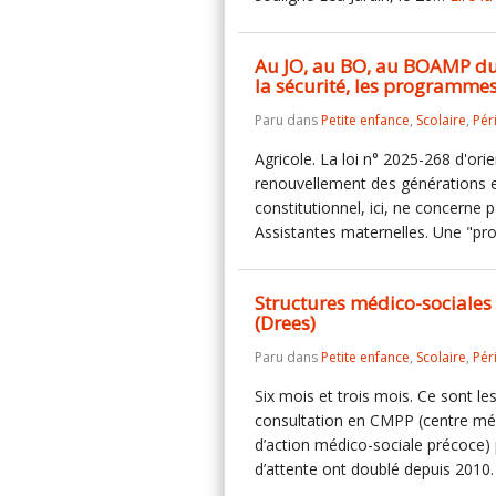
Au JO, au BO, au BOAMP du 
la sécurité, les programmes
Paru dans
Petite enfance
,
Scolaire
,
Pér
Agricole. La loi n° 2025-268 d'ori
renouvellement des générations en 
constitutionnel, ici, ne concerne 
Assistantes maternelles. Une "pr
Structures médico-sociales 
(Drees)
Paru dans
Petite enfance
,
Scolaire
,
Pér
Six mois et trois mois. Ce sont l
consultation en CMPP (centre m
d’action médico-sociale précoce)
d’attente ont doublé depuis 2010