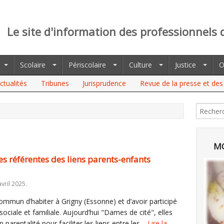
Le site d'information des professionnels 
Scolaire
Périscolaire
Culture
Justice
O
ctualités
Tribunes
Jurisprudence
Revue de la presse et des 
MO
es référentes des liens parents-enfants
vril 2025.
commun d’habiter à Grigny (Essonne) et d’avoir participé
ociale et familiale. Aujourd’hui "Dames de cité", elles
 parentalité pour faciliter les liens entre les…
Lire la