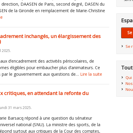
 direction, DAASEN de Paris, second degré, DASEN du
EN de la Gironde en remplacement de Marie-Christine
te
Espa
Se
ncadrement inchangés, un élargissement des
)
Se 
l 2025.
 taux d’encadrement des activités périscolaires, de
Tout
lômes éligibles pour embaucher plus d’animateurs. Ce
s par le gouvernement aux questions de…
Lire la suite
Qui
Nos
Nou
x critiques, en attendant la refonte du
lundi 31 mars 2025.
arie Barsacq répond à une question du sénateur
niversel national (SNU). La ministre des sports, de la
 répond surtout aux critiques de la Cour des comptes,