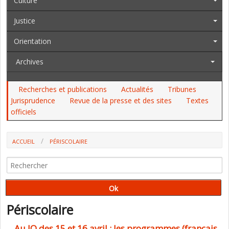
Culture
Justice
Orientation
Archives
Recherches et publications
Actualités
Tribunes
Jurisprudence
Revue de la presse et des sites
Textes
officiels
ACCUEIL
PÉRISCOLAIRE
Périscolaire
Au JO des 15 et 16 avril : les programmes (français