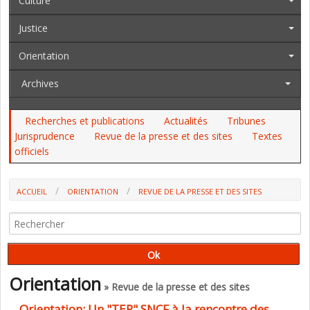
Culture
Justice
Orientation
Archives
Recherches et publications
Actualités
Tribunes
Jurisprudence
Revue de la presse et des sites
Textes
officiels
ACCUEIL
ORIENTATION
REVUE DE LA PRESSE ET DES SITES
Orientation
» Revue de la presse et des sites
Orientation: Un "TER" SNCF à la rencontre des