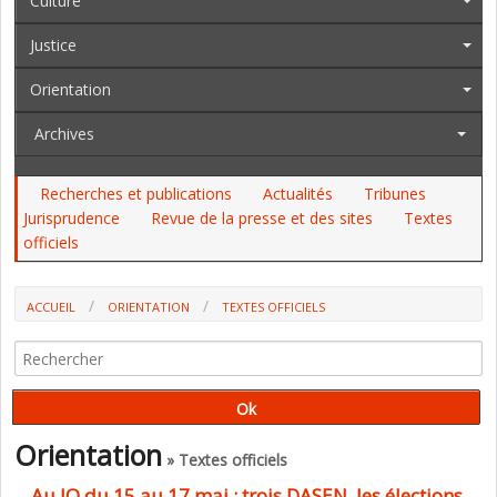
Culture
Justice
Orientation
Archives
Recherches et publications
Actualités
Tribunes
Jurisprudence
Revue de la presse et des sites
Textes
officiels
ACCUEIL
ORIENTATION
TEXTES OFFICIELS
Orientation
» Textes officiels
Au JO du 15 au 17 mai : trois DASEN, les élections,