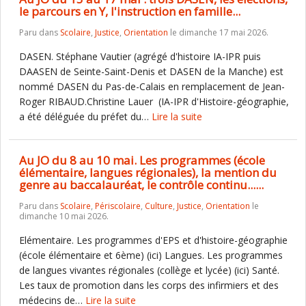
le parcours en Y, l'instruction en famille...
Paru dans
Scolaire
,
Justice
,
Orientation
le dimanche 17 mai 2026.
DASEN. Stéphane Vautier (agrégé d'histoire IA-IPR puis
DAASEN de Seinte-Saint-Denis et DASEN de la Manche) est
nommé DASEN du Pas-de-Calais en remplacement de Jean-
Roger RIBAUD.Christine Lauer (IA-IPR d'Histoire-géographie,
a été déléguée du préfet du…
Lire la suite
Au JO du 8 au 10 mai. Les programmes (école
élémentaire, langues régionales), la mention du
genre au baccalauréat, le contrôle continu......
Paru dans
Scolaire
,
Périscolaire
,
Culture
,
Justice
,
Orientation
le
dimanche 10 mai 2026.
Elémentaire. Les programmes d'EPS et d'histoire-géographie
(école élémentaire et 6ème) (ici) Langues. Les programmes
de langues vivantes régionales (collège et lycée) (ici) Santé.
Les taux de promotion dans les corps des infirmiers et des
médecins de…
Lire la suite