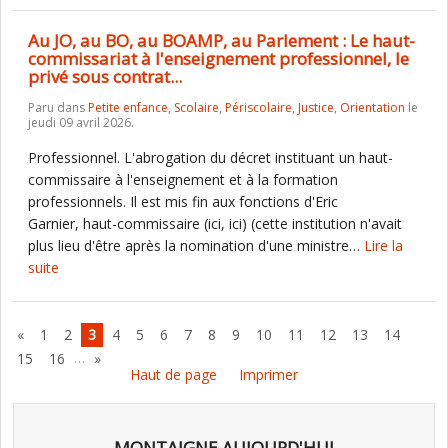
Au JO, au BO, au BOAMP, au Parlement : Le haut-
commissariat à l'enseignement professionnel, le
privé sous contrat...
Paru dans
Petite enfance
,
Scolaire
,
Périscolaire
,
Justice
,
Orientation
le
jeudi 09 avril 2026.
Professionnel. L'abrogation du décret instituant un haut-
commissaire à l'enseignement et à la formation
professionnels. Il est mis fin aux fonctions d'Eric
Garnier, haut-commissaire (ici, ici) (cette institution n'avait
plus lieu d'être après la nomination d'une ministre…
Lire la
suite
«
1
2
3
4
5
6
7
8
9
10
11
12
13
14
…
15
16
»
Haut de page
Imprimer
MONTAIGNE AUJOURD'HUI