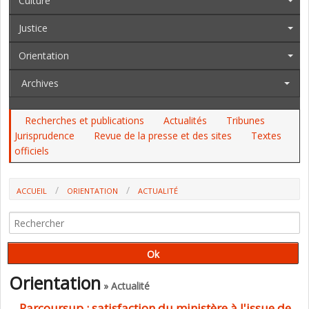
Culture
Justice
Orientation
Archives
Recherches et publications
Actualités
Tribunes
Jurisprudence
Revue de la presse et des sites
Textes
officiels
ACCUEIL
ORIENTATION
ACTUALITÉ
Orientation
» Actualité
Parcoursup : satisfaction du ministère à l'issue de