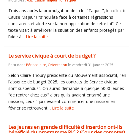
Mots clés :
ASE
,
Cause majeur
,
loi Taquet
Trois ans après la promulgation de la loi "Taquet", le collectif
Cause Majeur ! "s’inquiète face à certaines régressions
constatées et alerte sur la non-application de cette loi". Ce
texte visait à améliorer la situation des enfants protégés par
l’aide à…
Lire la suite
Le service civique à court de budget ?
Paru dans
Périscolaire
,
Orientation
le vendredi 31 janvier 2025.
Selon Claire Thoury présidente du Mouvement associatif, "en
l'absence de budget 2025, les contrats de Service civique
sont suspendus". On aurait demandé à quelque 5000 jeunes
"de rentrer chez eux" alors qu'ils avaient entamé une
mission, ceux "qui devaient commencer une mission en
février se retrouvent…
Lire la suite
Les jeunes en grande difficulté d'insertion ont-ils
bénéficié du programme PIC ? (Cour des comptes)