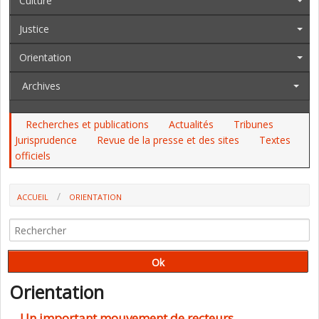
Culture
Justice
Orientation
Archives
Recherches et publications
Actualités
Tribunes
Jurisprudence
Revue de la presse et des sites
Textes
officiels
ACCUEIL
ORIENTATION
Orientation
Un important mouvement de recteurs